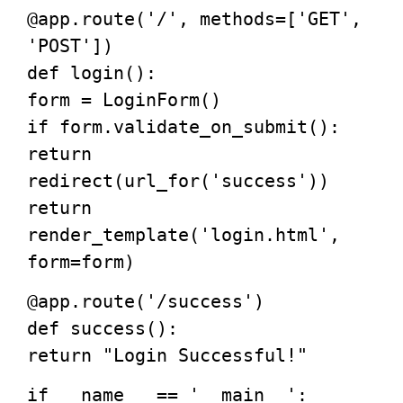
@app.route(
'/'
, methods=[
'GET'
,
'POST'
]
)
def
login
():
form = LoginForm()
if
form.validate_on_submit():
return
redirect(url_for(
'success'
))
return
render_template(
'login.html'
,
form=form)
@app.route(
'/success'
)
def
success
():
return
"Login Successful!"
if
__name__ ==
'__main__'
: