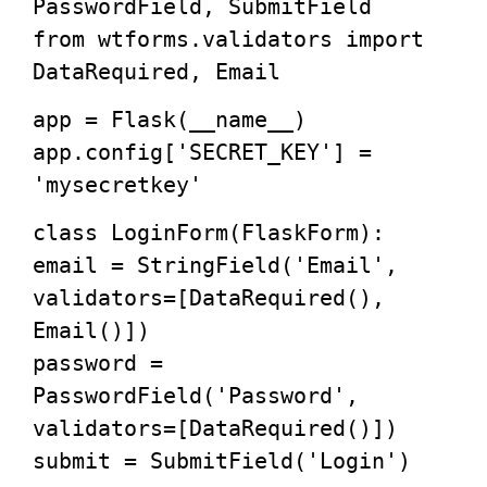
PasswordField, SubmitField
from
wtforms.validators
import
DataRequired, Email
app = Flask(__name__)
app.config[
'SECRET_KEY'
] =
'mysecretkey'
class
LoginForm
(
FlaskForm
):
email = StringField(
'Email'
,
validators=[DataRequired(),
Email()])
password =
PasswordField(
'Password'
,
validators=[DataRequired()])
submit = SubmitField(
'Login'
)