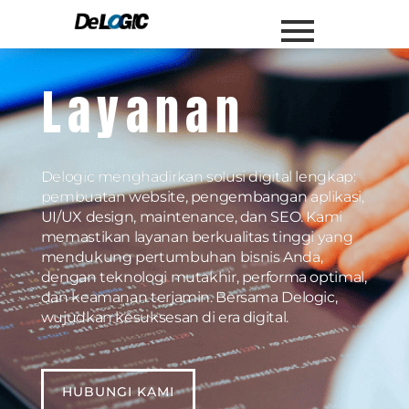
Layanan
Delogic menghadirkan solusi digital lengkap:
pembuatan website, pengembangan aplikasi,
UI/UX design, maintenance, dan SEO. Kami
memastikan layanan berkualitas tinggi yang
mendukung pertumbuhan bisnis Anda,
dengan teknologi mutakhir, performa optimal,
dan keamanan terjamin. Bersama Delogic,
wujudkan kesuksesan di era digital.
HUBUNGI KAMI