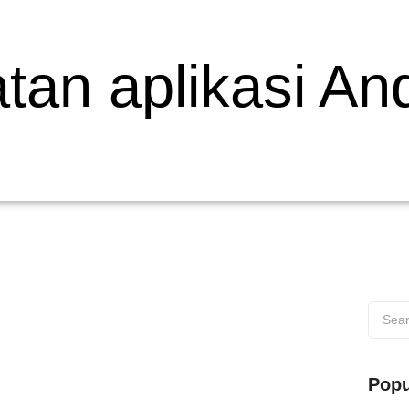
an aplikasi An
 di Wilayah Muaro
Popu
s di Wilayah Muaro Web testing adalah proses penting