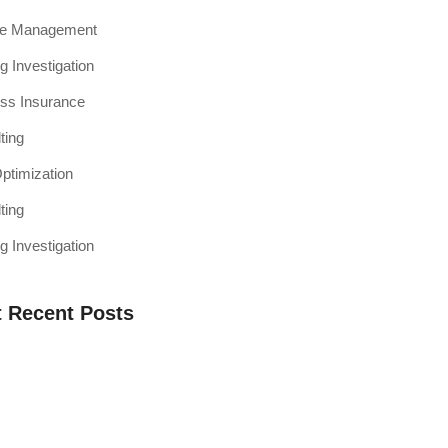
ce Management
g Investigation
ss Insurance
ting
timization
ting
g Investigation
 Recent Posts
a Web Testing Penting untuk Bisnis di
h Muaro