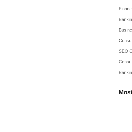
Finan
Bankin
si Kasir Anda Terintegrasi
Busine
ang baru adalah pencapaian besar, namun juga merupakan
Consul
SEO Op
Consul
Bankin
sir Pilihan Anda
ahkah Anda mendengar teori bahwa efisiensi operasional
Most
 Membutuhkan Aplikasi Kasir yang
Mengap
Wilaya