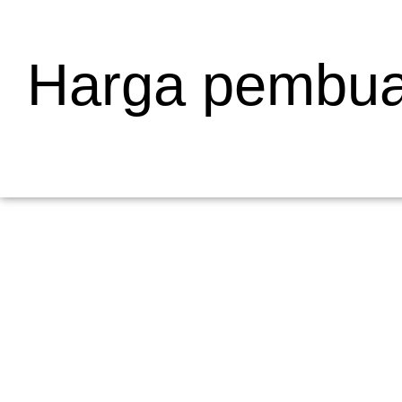
Harga pembuat
Mengapa Web Testing Penting untuk Bisnis
19/05/2026
/
Menjelaskan Apa Itu Web Testing dan Mengapa Penting bagi Bisni
dalam pengembangan...