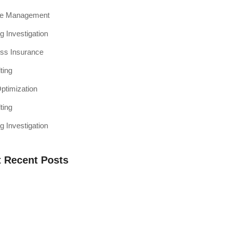
ce Management
g Investigation
ss Insurance
ting
timization
ting
g Investigation
 Recent Posts
a Web Testing Penting untuk Bisnis di
h Muaro