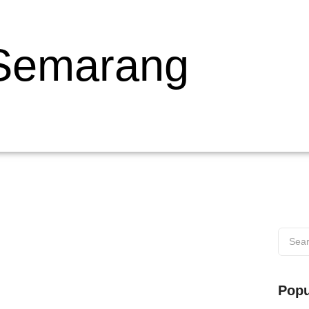
 Semarang
 di Wilayah Muaro
Popu
s di Wilayah Muaro Web testing adalah proses penting