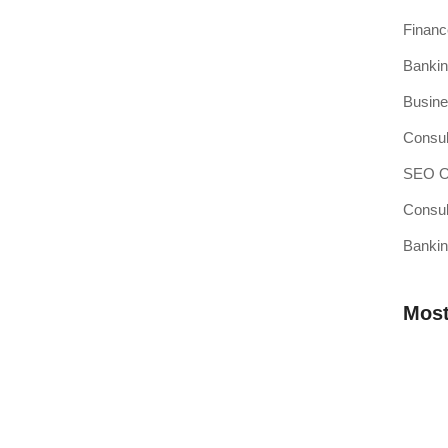
Finan
Bankin
si Kasir Anda Terintegrasi
Busine
ang baru adalah pencapaian besar, namun juga merupakan
Consul
SEO Op
Consul
Bankin
sir Pilihan Anda
ahkah Anda mendengar teori bahwa efisiensi operasional
Most
 Membutuhkan Aplikasi Kasir yang
Mengap
Wilaya