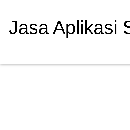
Jasa Aplikasi
Mengapa Web Testing Penting untuk Bisnis
19/05/2026
/
Menjelaskan Apa Itu Web Testing dan Mengapa Penting bagi Bisni
dalam pengembangan...