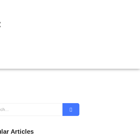
f
lar Articles