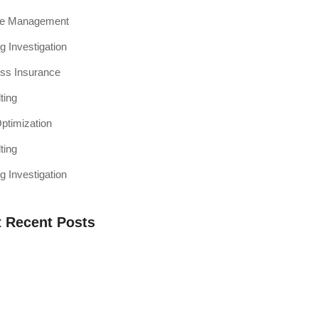
ce Management
g Investigation
ss Insurance
ting
timization
ting
g Investigation
 Recent Posts
a Web Testing Penting untuk Bisnis di
h Muaro