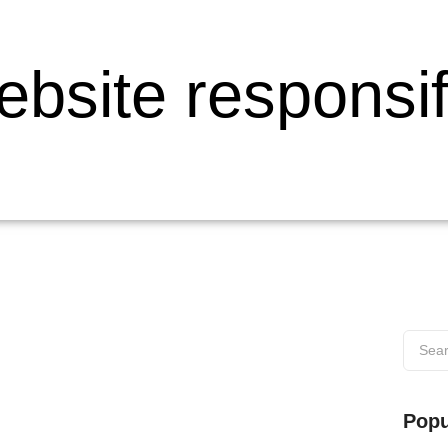
ebsite responsi
 di Wilayah Muaro
Popu
s di Wilayah Muaro Web testing adalah proses penting