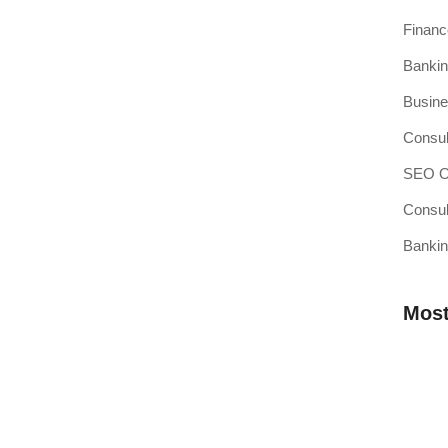
Finan
Bankin
si Kasir Anda Terintegrasi
Busine
ang baru adalah pencapaian besar, namun juga merupakan
Consul
SEO Op
Consul
Bankin
sir Pilihan Anda
ahkah Anda mendengar teori bahwa efisiensi operasional
Most
 Membutuhkan Aplikasi Kasir yang
Mengap
Wilaya