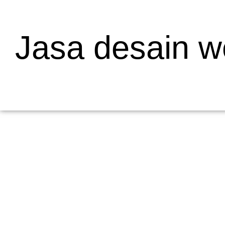
Jasa desain w
Mengapa Web Testing Penting untuk Bisnis
19/05/2026
/
Menjelaskan Apa Itu Web Testing dan Mengapa Penting bagi Bisni
dalam pengembangan...