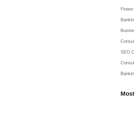
Finan
Bankin
si Kasir Anda Terintegrasi
Busine
ang baru adalah pencapaian besar, namun juga merupakan
Consul
SEO Op
Consul
Bankin
sir Pilihan Anda
ahkah Anda mendengar teori bahwa efisiensi operasional
Most
 Membutuhkan Aplikasi Kasir yang
Mengap
Wilaya