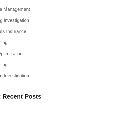
ce Management
g Investigation
ss Insurance
ting
timization
ting
g Investigation
 Recent Posts
a Web Testing Penting untuk Bisnis di
h Muaro