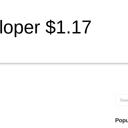
loper $1.17
 di Wilayah Muaro
Popu
s di Wilayah Muaro Web testing adalah proses penting