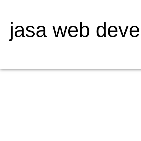
jasa web deve
Mengapa Web Testing Penting untuk Bisnis
19/05/2026
/
Menjelaskan Apa Itu Web Testing dan Mengapa Penting bagi Bisni
dalam pengembangan...