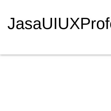
JasaUIUXProf
Mengapa Web Testing Penting untuk Bisnis
19/05/2026
/
Menjelaskan Apa Itu Web Testing dan Mengapa Penting bagi Bisni
dalam pengembangan...