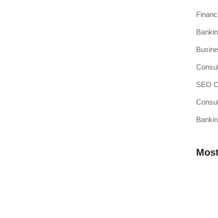
Finan
Bankin
si Kasir Anda Terintegrasi
Busine
ang baru adalah pencapaian besar, namun juga merupakan
Consul
SEO Op
Consul
Bankin
sir Pilihan Anda
ahkah Anda mendengar teori bahwa efisiensi operasional
Most
 Membutuhkan Aplikasi Kasir yang
Mengap
Wilaya