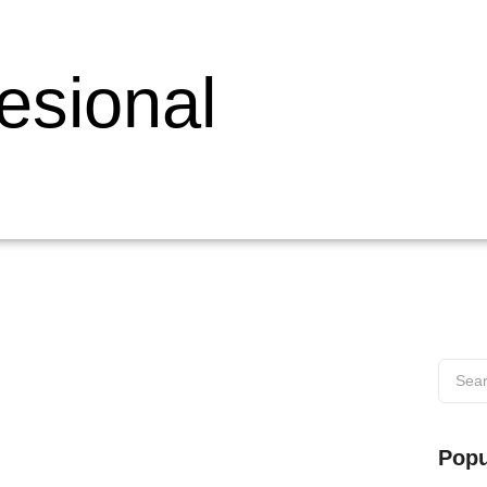
esional
 di Wilayah Muaro
Popu
s di Wilayah Muaro Web testing adalah proses penting