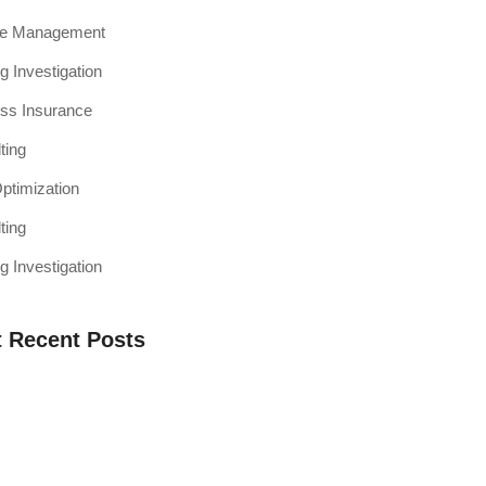
ce Management
g Investigation
ss Insurance
ting
timization
ting
g Investigation
 Recent Posts
a Web Testing Penting untuk Bisnis di
h Muaro