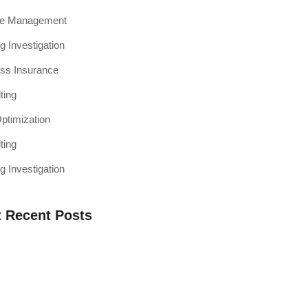
ce Management
g Investigation
ss Insurance
ting
timization
ting
g Investigation
 Recent Posts
a Web Testing Penting untuk Bisnis di
h Muaro