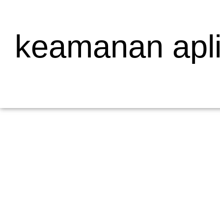
keamanan apl
Mengapa Web Testing Penting untuk Bisnis
19/05/2026
/
Menjelaskan Apa Itu Web Testing dan Mengapa Penting bagi Bisni
dalam pengembangan...