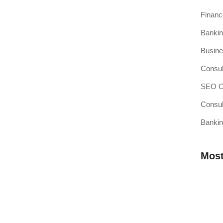
Finan
Bankin
si Kasir Anda Terintegrasi
Busine
ang baru adalah pencapaian besar, namun juga merupakan
Consul
SEO Op
Consul
Bankin
sir Pilihan Anda
ahkah Anda mendengar teori bahwa efisiensi operasional
Most
 Membutuhkan Aplikasi Kasir yang
Mengap
Wilaya