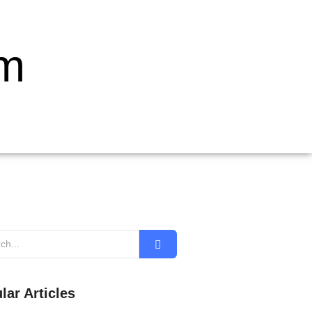
om
lar Articles