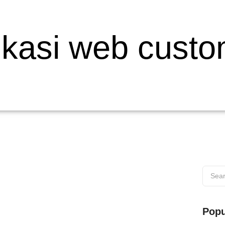
ikasi web cust
 di Wilayah Muaro
Popu
s di Wilayah Muaro Web testing adalah proses penting