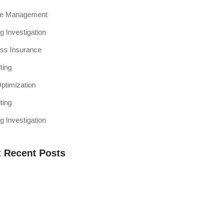
ce Management
g Investigation
ss Insurance
ting
timization
ting
g Investigation
 Recent Posts
a Web Testing Penting untuk Bisnis di
h Muaro