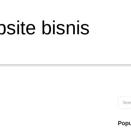
ite bisnis
 di Wilayah Muaro
Popu
s di Wilayah Muaro Web testing adalah proses penting