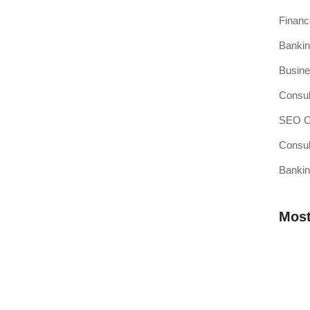
Finan
Bankin
si Kasir Anda Terintegrasi
Busine
ang baru adalah pencapaian besar, namun juga merupakan
Consul
SEO Op
Consul
Bankin
sir Pilihan Anda
ahkah Anda mendengar teori bahwa efisiensi operasional
Most
 Membutuhkan Aplikasi Kasir yang
Mengap
Wilaya