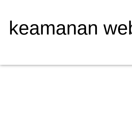
keamanan webs
Mengapa Web Testing Penting untuk Bisnis
19/05/2026
/
Menjelaskan Apa Itu Web Testing dan Mengapa Penting bagi Bisni
dalam pengembangan...