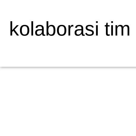
kolaborasi tim
Mengapa Web Testing Penting untuk Bisnis
19/05/2026
/
Menjelaskan Apa Itu Web Testing dan Mengapa Penting bagi Bisni
dalam pengembangan...