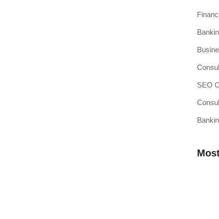
Finan
Bankin
si Kasir Anda Terintegrasi
Busine
ang baru adalah pencapaian besar, namun juga merupakan
Consul
SEO Op
Consul
Bankin
sir Pilihan Anda
ahkah Anda mendengar teori bahwa efisiensi operasional
Most
 Membutuhkan Aplikasi Kasir yang
Mengap
Wilaya