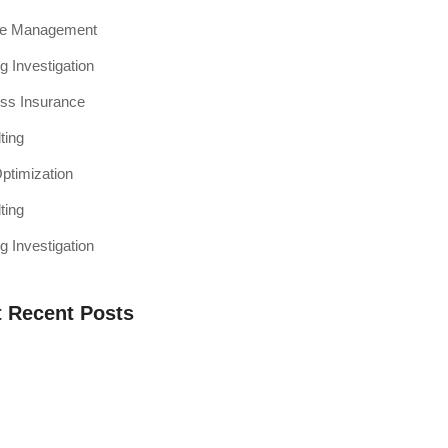
ce Management
g Investigation
ss Insurance
ting
timization
ting
g Investigation
 Recent Posts
a Web Testing Penting untuk Bisnis di
h Muaro