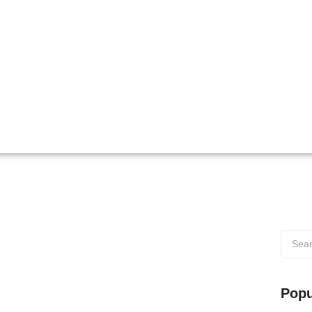
 di Wilayah Muaro
Popu
s di Wilayah Muaro Web testing adalah proses penting