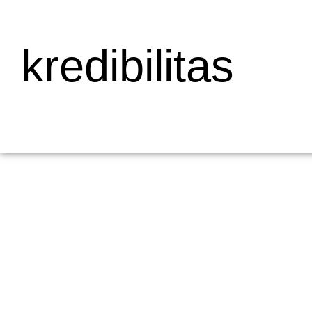
kredibilitas
Mengapa Web Testing Penting untuk Bisnis
19/05/2026
/
Menjelaskan Apa Itu Web Testing dan Mengapa Penting bagi Bisni
dalam pengembangan...