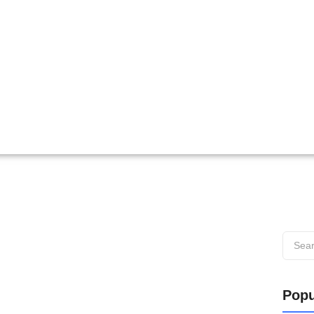
 di Wilayah Muaro
Popu
s di Wilayah Muaro Web testing adalah proses penting