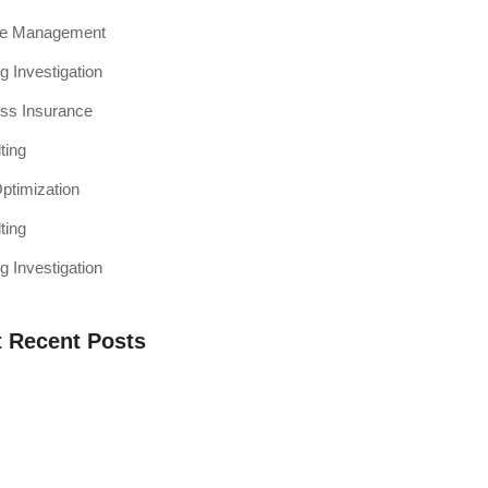
ce Management
g Investigation
ss Insurance
ting
timization
ting
g Investigation
 Recent Posts
a Web Testing Penting untuk Bisnis di
h Muaro