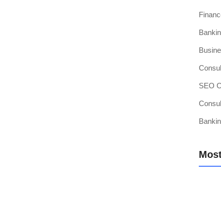
Finan
Bankin
si Kasir Anda Terintegrasi
Busine
ang baru adalah pencapaian besar, namun juga merupakan
Consul
SEO Op
Consul
Bankin
sir Pilihan Anda
ahkah Anda mendengar teori bahwa efisiensi operasional
Most
 Membutuhkan Aplikasi Kasir yang
Mengap
Wilaya