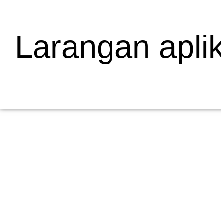
Larangan apli
Mengapa Web Testing Penting untuk Bisnis
19/05/2026
/
Menjelaskan Apa Itu Web Testing dan Mengapa Penting bagi Bisni
dalam pengembangan...