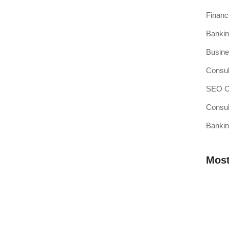
Finan
Bankin
si Kasir Anda Terintegrasi
Busine
ang baru adalah pencapaian besar, namun juga merupakan
Consul
SEO Op
Consul
Bankin
sir Pilihan Anda
ahkah Anda mendengar teori bahwa efisiensi operasional
Most
 Membutuhkan Aplikasi Kasir yang
Mengap
Wilaya