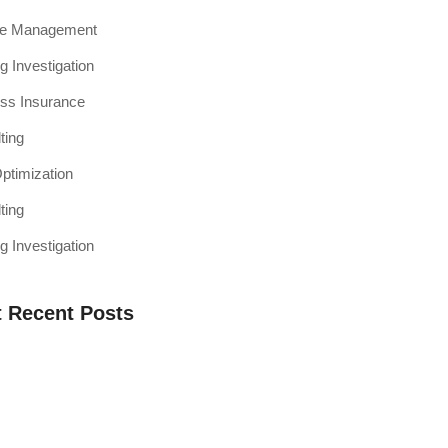
ce Management
g Investigation
ss Insurance
ting
timization
ting
g Investigation
 Recent Posts
a Web Testing Penting untuk Bisnis di
h Muaro