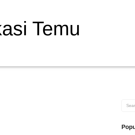
kasi Temu
 di Wilayah Muaro
Popu
s di Wilayah Muaro Web testing adalah proses penting