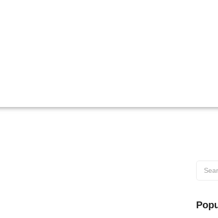
 di Wilayah Muaro
Popu
s di Wilayah Muaro Web testing adalah proses penting