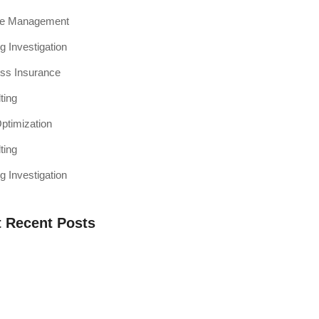
ce Management
g Investigation
ss Insurance
ting
timization
ting
g Investigation
 Recent Posts
a Web Testing Penting untuk Bisnis di
h Muaro