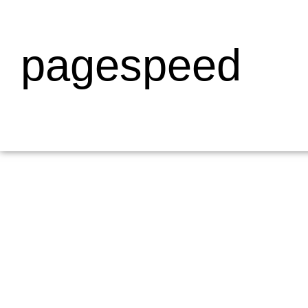
pagespeed
Mengapa Web Testing Penting untuk Bisnis
19/05/2026
/
Menjelaskan Apa Itu Web Testing dan Mengapa Penting bagi Bisni
dalam pengembangan...