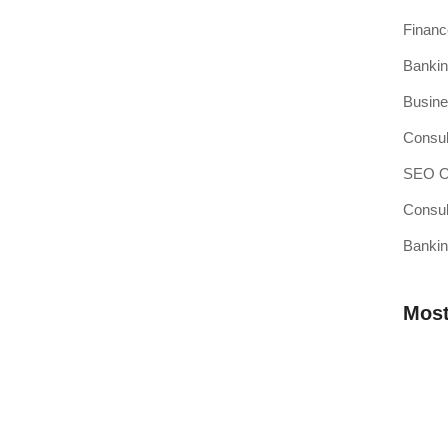
Finan
Bankin
si Kasir Anda Terintegrasi
Busine
ang baru adalah pencapaian besar, namun juga merupakan
Consul
SEO Op
Consul
Bankin
sir Pilihan Anda
ahkah Anda mendengar teori bahwa efisiensi operasional
Most
 Membutuhkan Aplikasi Kasir yang
Mengap
Wilaya