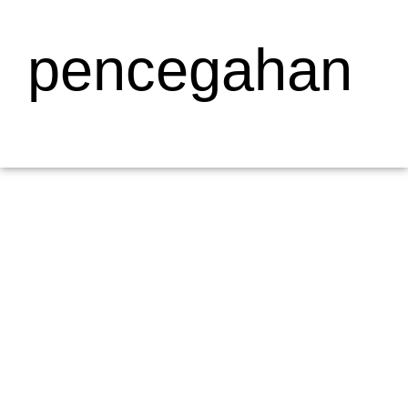
pencegahan
Mengapa Web Testing Penting untuk
Bisnis di Wilayah Muaro
19/05/2026
/
Menjelaskan Apa Itu Web Testing dan Mengapa Penting bagi
Bisnis di Wilayah Muaro Web testing adalah proses penting
dalam pengembangan...