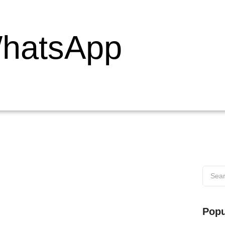
hatsApp
 di Wilayah Muaro
Popu
s di Wilayah Muaro Web testing adalah proses penting