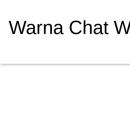
Warna Chat W
Mengapa Web Testing Penting untuk Bisnis
19/05/2026
/
Menjelaskan Apa Itu Web Testing dan Mengapa Penting bagi Bisni
dalam pengembangan...