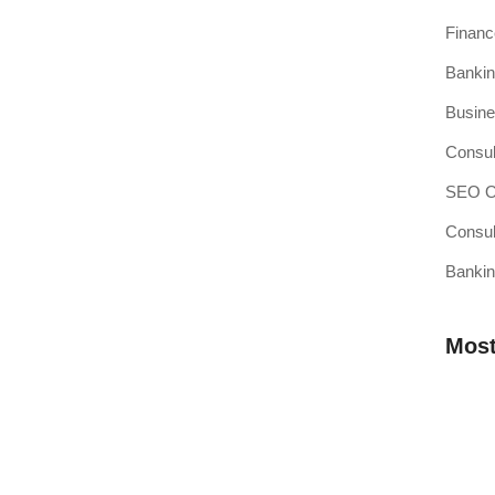
Finan
Bankin
si Kasir Anda Terintegrasi
Busine
ang baru adalah pencapaian besar, namun juga merupakan
Consul
SEO Op
Consul
Bankin
sir Pilihan Anda
ahkah Anda mendengar teori bahwa efisiensi operasional
Most
 Membutuhkan Aplikasi Kasir yang
Mengap
Wilaya