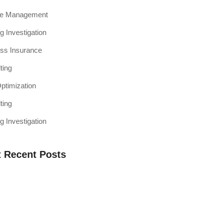
ce Management
g Investigation
ss Insurance
ting
timization
ting
g Investigation
 Recent Posts
a Web Testing Penting untuk Bisnis di
h Muaro