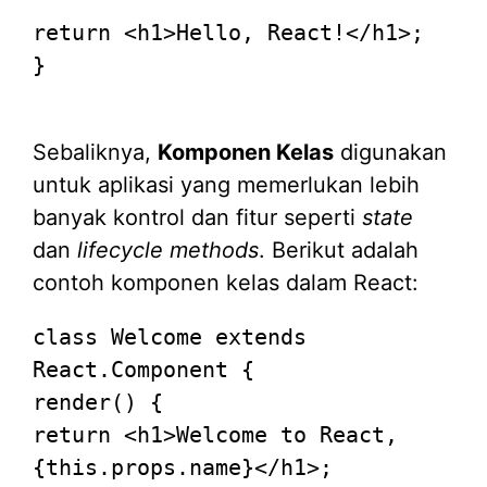
return
<
h1
>
Hello, React!
</
h1
>
; 

}

Sebaliknya,
Komponen Kelas
digunakan
untuk aplikasi yang memerlukan lebih
banyak kontrol dan fitur seperti
state
dan
lifecycle methods
. Berikut adalah
contoh komponen kelas dalam React:
class
Welcome
extends
React.Component
render
return
<
h1
>
Welcome to React, 
{this.props.name}
</
h1
>
; 
