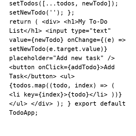
setTodos
([...todos, newTodo]); 
setNewTodo
(
''
return
 ( 
<
div
>
<
h1
>
My To-Do 
List
</
h1
>
<
input
type
=
"text"
value
=
{newTodo}
onChange
=
{(e)
 =>
setNewTodo(e.target.value)} 
placeholder="Add new task" /> 
<
button
onClick
=
{addTodo}
>
Add 
Task
</
button
>
<
ul
>
{todos.map((todo, index) => ( 
<
li
key
=
{index}
>
{todo}
</
li
>
 ))} 
</
ul
>
</
div
>
 ); } 
export
default
TodoApp
;
