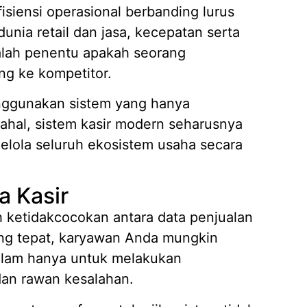
siensi operasional berbanding lurus
dunia retail dan jasa, kecepatan serta
alah penentu apakah seorang
Mengap
Wilaya
ng ke kompetitor.
19/05/
enggunakan sistem yang hanya
Strate
Kasir A
dahal, sistem kasir modern seharusnya
14/04/
lola seluruh ekosistem usaha secara
7 Fitur
Piliha
14/04/
a Kasir
Apa it
h ketidakcocokan antara data penjualan
Membut
yang tepat, karyawan Anda mungkin
09/04/
alam hanya untuk melakukan
Pembua
Berbasi
dan rawan kesalahan.
04/02/