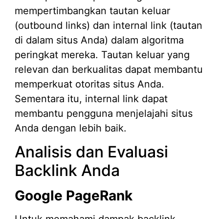
mempertimbangkan tautan keluar
(outbound links) dan internal link (tautan
di dalam situs Anda) dalam algoritma
peringkat mereka. Tautan keluar yang
relevan dan berkualitas dapat membantu
memperkuat otoritas situs Anda.
Sementara itu, internal link dapat
membantu pengguna menjelajahi situs
Anda dengan lebih baik.
Analisis dan Evaluasi
Backlink Anda
Google PageRank
Untuk memahami dampak backlink