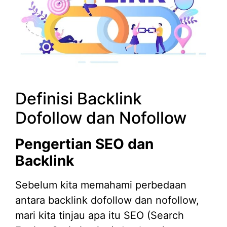
Definisi Backlink
Dofollow dan Nofollow
Pengertian SEO dan
Backlink
Sebelum kita memahami perbedaan
antara backlink dofollow dan nofollow,
mari kita tinjau apa itu SEO (Search