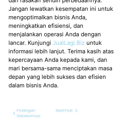
dan rasakan sendiri perbedaannya.
Jangan lewatkan kesempatan ini untuk
mengoptimalkan bisnis Anda,
meningkatkan efisiensi, dan
menjalankan operasi Anda dengan
lancar. Kunjungi
JualLagi.Biz
untuk
informasi lebih lanjut. Terima kasih atas
kepercayaan Anda kepada kami, dan
mari bersama-sama menciptakan masa
depan yang lebih sukses dan efisien
dalam bisnis Anda.
Postingan
Next Post
Sebelumnya