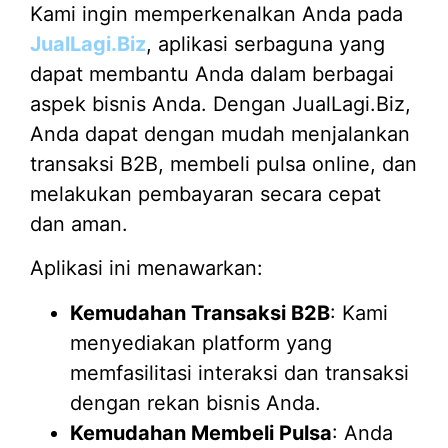
Kami ingin memperkenalkan Anda pada
JualLagi.Biz
, aplikasi serbaguna yang
dapat membantu Anda dalam berbagai
aspek bisnis Anda. Dengan JualLagi.Biz,
Anda dapat dengan mudah menjalankan
transaksi B2B, membeli pulsa online, dan
melakukan pembayaran secara cepat
dan aman.
Aplikasi ini menawarkan:
Kemudahan Transaksi B2B
: Kami
menyediakan platform yang
memfasilitasi interaksi dan transaksi
dengan rekan bisnis Anda.
Kemudahan Membeli Pulsa
: Anda