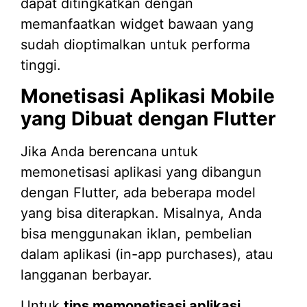
dapat ditingkatkan dengan
memanfaatkan widget bawaan yang
sudah dioptimalkan untuk performa
tinggi.
Monetisasi Aplikasi Mobile
yang Dibuat dengan Flutter
Jika Anda berencana untuk
memonetisasi aplikasi yang dibangun
dengan Flutter, ada beberapa model
yang bisa diterapkan. Misalnya, Anda
bisa menggunakan iklan, pembelian
dalam aplikasi (in-app purchases), atau
langganan berbayar.
Untuk
tips memonetisasi aplikasi