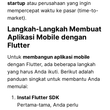
startup
atau perusahaan yang ingin
mempercepat waktu ke pasar (time-to-
market).
Langkah-Langkah Membuat
Aplikasi Mobile dengan
Flutter
Untuk
membangun aplikasi mobile
dengan Flutter, ada beberapa langkah
yang harus Anda ikuti. Berikut adalah
panduan singkat untuk membantu Anda
memulai:
Instal Flutter SDK
Pertama-tama, Anda perlu