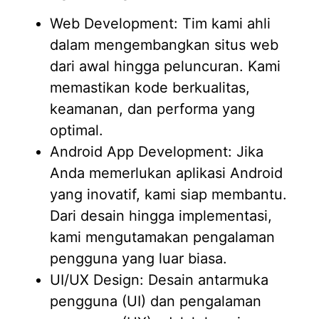
Web Development: Tim kami ahli
dalam mengembangkan situs web
dari awal hingga peluncuran. Kami
memastikan kode berkualitas,
keamanan, dan performa yang
optimal.
Android App Development: Jika
Anda memerlukan aplikasi Android
yang inovatif, kami siap membantu.
Dari desain hingga implementasi,
kami mengutamakan pengalaman
pengguna yang luar biasa.
UI/UX Design: Desain antarmuka
pengguna (UI) dan pengalaman