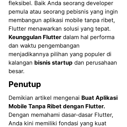
fleksibel. Baik Anda seorang developer
pemula atau seorang pebisnis yang ingin
membangun aplikasi mobile tanpa ribet,
Flutter menawarkan solusi yang tepat.
Keunggulan Flutter
dalam hal performa
dan waktu pengembangan
menjadikannya pilihan yang populer di
kalangan
bisnis startup
dan perusahaan
besar.
Penutup
Demikian artikel mengenai
Buat Aplikasi
Mobile Tanpa Ribet dengan Flutter.
Dengan memahami dasar-dasar Flutter,
Anda kini memiliki fondasi yang kuat