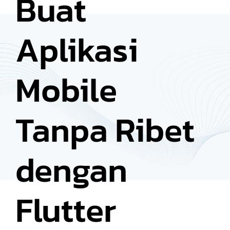
Buat
Aplikasi
Mobile
Tanpa Ribet
dengan
Flutter