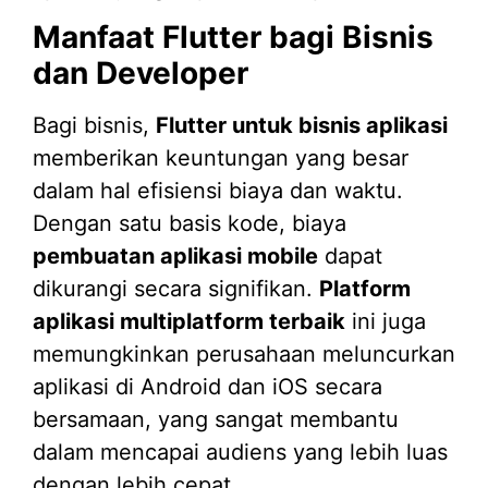
Manfaat Flutter bagi Bisnis
dan Developer
Bagi bisnis,
Flutter untuk bisnis aplikasi
memberikan keuntungan yang besar
dalam hal efisiensi biaya dan waktu.
Dengan satu basis kode, biaya
pembuatan aplikasi mobile
dapat
dikurangi secara signifikan.
Platform
aplikasi multiplatform terbaik
ini juga
memungkinkan perusahaan meluncurkan
aplikasi di Android dan iOS secara
bersamaan, yang sangat membantu
dalam mencapai audiens yang lebih luas
dengan lebih cepat.