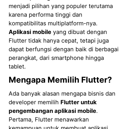
menjadi pilihan yang populer terutama
karena performa tinggi dan
kompatibilitas multiplatform-nya.
Aplikasi mobile
yang dibuat dengan
Flutter tidak hanya cepat, tetapi juga
dapat berfungsi dengan baik di berbagai
perangkat, dari smartphone hingga
tablet.
Mengapa Memilih Flutter?
Ada banyak alasan mengapa bisnis dan
developer memilih
Flutter untuk
pengembangan aplikasi mobile
.
Pertama, Flutter menawarkan
kemampuan untuk membuat aplikasi