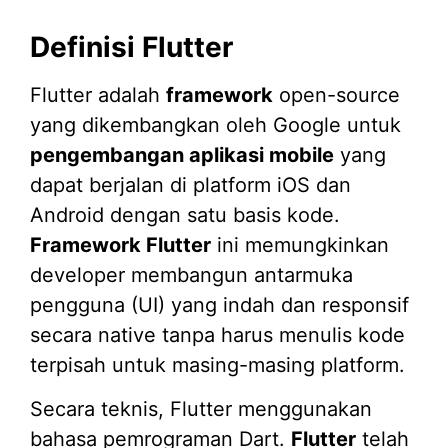
Definisi Flutter
Flutter adalah
framework
open-source
yang dikembangkan oleh Google untuk
pengembangan aplikasi mobile
yang
dapat berjalan di platform iOS dan
Android dengan satu basis kode.
Framework Flutter
ini memungkinkan
developer membangun antarmuka
pengguna (UI) yang indah dan responsif
secara native tanpa harus menulis kode
terpisah untuk masing-masing platform.
Secara teknis, Flutter menggunakan
bahasa pemrograman Dart.
Flutter
telah