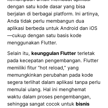
dengan satu kode dasar yang bisa
berjalan di berbagai platform. Ini artinya,
Anda tidak perlu membangun dua
aplikasi berbeda untuk Android dan iOS
—cukup dengan satu basis kode
menggunakan Flutter.
Selain itu,
keunggulan Flutter
terletak
pada kecepatan pengembangan. Flutter
memiliki fitur “hot reload,” yang
memungkinkan perubahan pada kode
segera terlihat dalam aplikasi tanpa perlu
memulai ulang. Hal ini menghemat
waktu dalam proses pengembangan,
sehingga sangat cocok untuk
bisnis