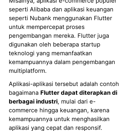
Misalnya, aplikasi e-commerce populer
seperti Alibaba dan aplikasi keuangan
seperti Nubank menggunakan Flutter
untuk mempercepat proses
pengembangan mereka. Flutter juga
digunakan oleh beberapa startup
teknologi yang memanfaatkan
kemampuannya dalam pengembangan
multiplatform.
Aplikasi-aplikasi tersebut adalah contoh
bagaimana
Flutter dapat diterapkan di
berbagai industri
, mulai dari e-
commerce hingga keuangan, karena
kemampuannya untuk menghasilkan
aplikasi yang cepat dan responsif.