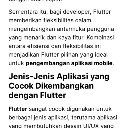
Sementara itu, bagi developer, Flutter
memberikan fleksibilitas dalam
mengembangkan antarmuka pengguna
yang menarik dan kaya fitur. Kombinasi
antara efisiensi dan fleksibilitas ini
menjadikan Flutter pilihan yang ideal
untuk
pengembangan aplikasi mobile
.
Jenis-Jenis Aplikasi yang
Cocok Dikembangkan
dengan Flutter
Flutter
sangat cocok digunakan untuk
berbagai jenis aplikasi, terutama aplikasi
yang membutuhkan desain UI/UX yang