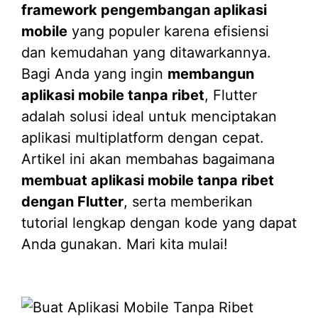
framework pengembangan aplikasi
mobile
yang populer karena efisiensi
dan kemudahan yang ditawarkannya.
Bagi Anda yang ingin
membangun
aplikasi mobile tanpa ribet
, Flutter
adalah solusi ideal untuk menciptakan
aplikasi multiplatform dengan cepat.
Artikel ini akan membahas bagaimana
membuat aplikasi mobile tanpa ribet
dengan Flutter
, serta memberikan
tutorial lengkap dengan kode yang dapat
Anda gunakan. Mari kita mulai!