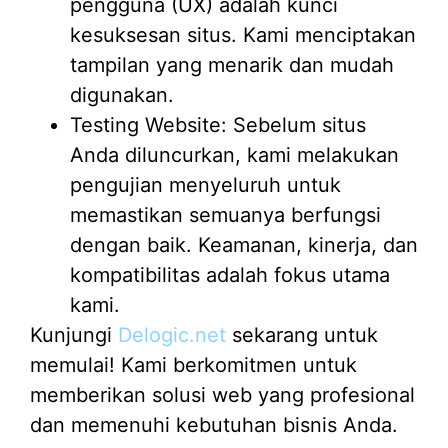
pengguna (UX) adalah kunci
kesuksesan situs. Kami menciptakan
tampilan yang menarik dan mudah
digunakan.
Testing Website: Sebelum situs
Anda diluncurkan, kami melakukan
pengujian menyeluruh untuk
memastikan semuanya berfungsi
dengan baik. Keamanan, kinerja, dan
kompatibilitas adalah fokus utama
kami.
Kunjungi
Delogic.net
sekarang untuk
memulai! Kami berkomitmen untuk
memberikan solusi web yang profesional
dan memenuhi kebutuhan bisnis Anda.