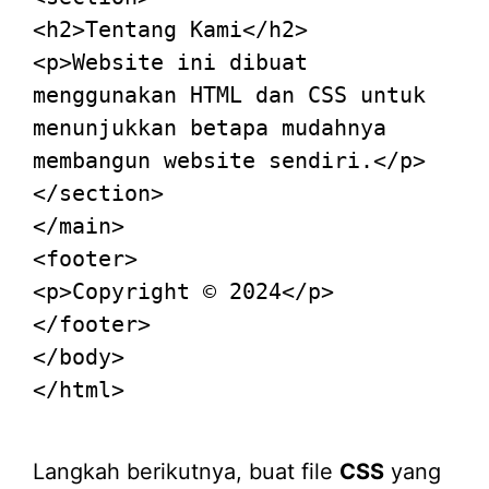
<
h2
>
Tentang Kami
</
h2
>
<
p
>
Website ini dibuat
menggunakan HTML dan CSS untuk
menunjukkan betapa mudahnya
membangun website sendiri.
</
p
>
</
section
>
</
main
>
<
footer
>
<
p
>
Copyright © 2024
</
p
>
</
footer
>
</
body
>
</
html
>
Langkah berikutnya, buat file
CSS
yang