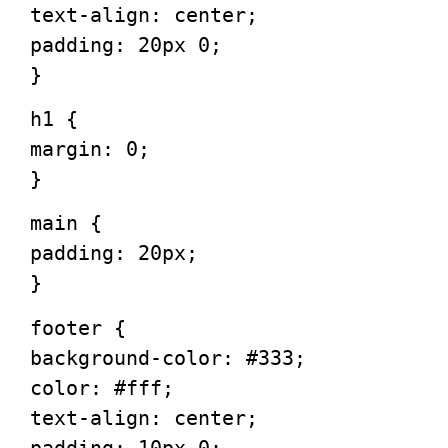
text-align
: center;
padding
:
20px
0
;
}
h1
{
margin
:
0
;
}
main
{
padding
:
20px
;
}
footer
{
background-color
:
#333
;
color
:
#fff
;
text-align
: center;
padding
:
10px
0
;