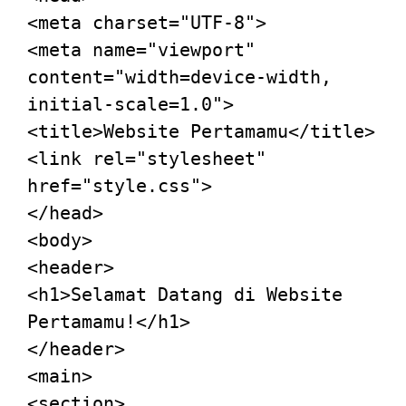
<
meta
charset
=
"UTF-8"
>
<
meta
name
=
"viewport"
content
=
"width=device-width,
initial-scale=1.0"
>
<
title
>
Website Pertamamu
</
title
>
<
link
rel
=
"stylesheet"
href
=
"style.css"
>
</
head
>
<
body
>
<
header
>
<
h1
>
Selamat Datang di Website
Pertamamu!
</
h1
>
</
header
>
<
main
>
<
section
>