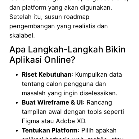
dan platform yang akan digunakan.
Setelah itu, susun roadmap
pengembangan yang realistis dan
skalabel.
Apa Langkah-Langkah Bikin
Aplikasi Online?
Riset Kebutuhan
: Kumpulkan data
tentang calon pengguna dan
masalah yang ingin diselesaikan.
Buat Wireframe & UI
: Rancang
tampilan awal dengan tools seperti
Figma atau Adobe XD.
Tentukan Platform
: Pilih apakah