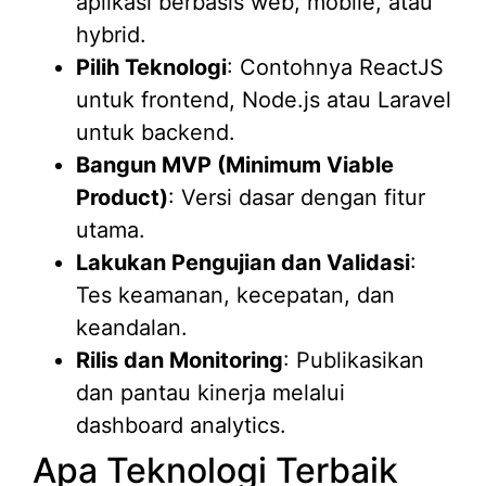
aplikasi berbasis web, mobile, atau
hybrid.
Pilih Teknologi
: Contohnya ReactJS
untuk frontend, Node.js atau Laravel
untuk backend.
Bangun MVP (Minimum Viable
Product)
: Versi dasar dengan fitur
utama.
Lakukan Pengujian dan Validasi
:
Tes keamanan, kecepatan, dan
keandalan.
Rilis dan Monitoring
: Publikasikan
dan pantau kinerja melalui
dashboard analytics.
Apa Teknologi Terbaik