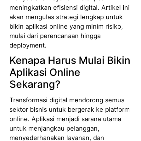
meningkatkan efisiensi digital. Artikel ini
akan mengulas strategi lengkap untuk
bikin aplikasi online yang minim risiko,
mulai dari perencanaan hingga
deployment.
Kenapa Harus Mulai Bikin
Aplikasi Online
Sekarang?
Transformasi digital mendorong semua
sektor bisnis untuk bergerak ke platform
online. Aplikasi menjadi sarana utama
untuk menjangkau pelanggan,
menyederhanakan layanan, dan