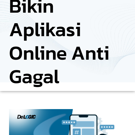
Bikin
Aplikasi
Online Anti
Gagal