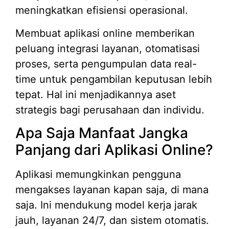
meningkatkan efisiensi operasional.
Membuat aplikasi online memberikan
peluang integrasi layanan, otomatisasi
proses, serta pengumpulan data real-
time untuk pengambilan keputusan lebih
tepat. Hal ini menjadikannya aset
strategis bagi perusahaan dan individu.
Apa Saja Manfaat Jangka
Panjang dari Aplikasi Online?
Aplikasi memungkinkan pengguna
mengakses layanan kapan saja, di mana
saja. Ini mendukung model kerja jarak
jauh, layanan 24/7, dan sistem otomatis.