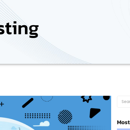
sting
Most