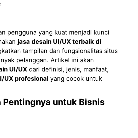
Mengap
Wilaya
man pengguna yang kuat menjadi kunci
19/05/
unakan
jasa desain UI/UX terbaik di
Strate
atkan tampilan dan fungsionalitas situs
Kasir A
nyak pelanggan. Artikel ini akan
14/04/
ain UI/UX
dari definisi, jenis, manfaat,
7 Fitur
Piliha
I/UX profesional
yang cocok untuk
14/04/
Apa it
n Pentingnya untuk Bisnis
Membut
09/04/
Pembua
Berbasi
04/02/