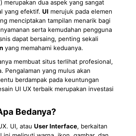
ce) merupakan dua aspek yang sangat
Jasa D
 yang efektif.
UI
merujuk pada elemen
04/02/
 yang menciptakan tampilan menarik bagi
enyamanan serta kemudahan pengguna
nis dapat bersaing, penting sekali
n
yang memahami keduanya.
nya membuat situs terlihat profesional,
na. Pengalaman yang mulus akan
tentu berdampak pada keuntungan
desain UI UX terbaik merupakan investasi
 Apa Bedanya?
UX. UI, atau
User Interface
, berkaitan
 ini meliputi warna, ikon, gambar, dan