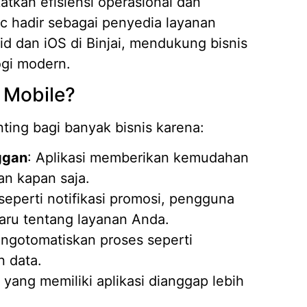
katkan efisiensi operasional dan
c hadir sebagai penyedia layanan
id dan iOS di Binjai, mendukung bisnis
Mengap
ogi modern.
Wilaya
19/05/
 Mobile?
Strate
Kasir A
ting bagi banyak bisnis karena:
14/04/
ggan
: Aplikasi memberikan kemudahan
7 Fitur
Piliha
n kapan saja.
14/04/
 seperti notifikasi promosi, pengguna
Apa it
aru tentang layanan Anda.
Membut
engotomatiskan proses seperti
09/04/
 data.
Pembua
Berbasi
s yang memiliki aplikasi dianggap lebih
04/02/