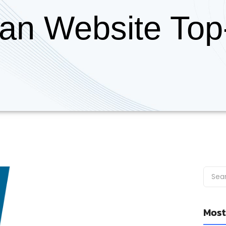
an Website Top
Most