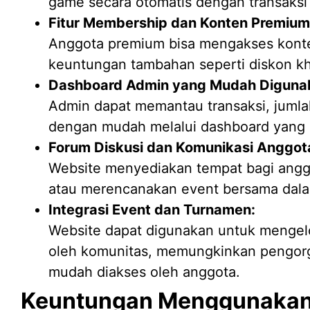
game secara otomatis dengan transaksi
Fitur Membership dan Konten Premium
Anggota premium bisa mengakses konte
keuntungan tambahan seperti diskon kh
Dashboard Admin yang Mudah Diguna
Admin dapat memantau transaksi, jumla
dengan mudah melalui dashboard yang u
Forum Diskusi dan Komunikasi Anggot
Website menyediakan tempat bagi anggot
atau merencanakan event bersama dala
Integrasi Event dan Turnamen:
Website dapat digunakan untuk mengel
oleh komunitas, memungkinkan pengorga
mudah diakses oleh anggota.
Keuntungan Menggunakan