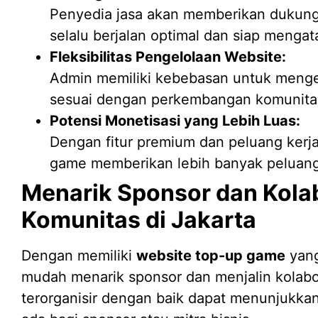
Penyedia jasa akan memberikan dukung
selalu berjalan optimal dan siap mengat
Fleksibilitas Pengelolaan Website:
Admin memiliki kebebasan untuk mengel
sesuai dengan perkembangan komunita
Potensi Monetisasi yang Lebih Luas:
Dengan fitur premium dan peluang kerj
game memberikan lebih banyak peluan
Menarik Sponsor dan Kolab
Komunitas di Jakarta
Dengan memiliki
website top-up game
yang
mudah menarik sponsor dan menjalin kolabo
terorganisir dengan baik dapat menunjukka