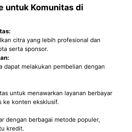
 untuk Komunitas di
Apa it
Membut
tas:
09/0
n citra yang lebih profesional dan
ta serta sponsor.
an:
ta dapat melakukan pembelian dengan
Pembua
tas untuk menawarkan layanan berbayar
Berbas
 ke konten eksklusif.
04/0
 dengan berbagai metode populer,
tu kredit.