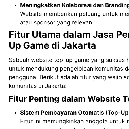
Meningkatkan Kolaborasi dan Brandin
Website memberikan peluang untuk menj
atau sponsor yang relevan.
Fitur Utama dalam Jasa P
Up Game di Jakarta
Sebuah website top-up game yang sukses ha
untuk mendukung pengelolaan komunitas 
pengguna. Berikut adalah fitur yang wajib 
komunitas di Jakarta:
Fitur Penting dalam Website 
Sistem Pembayaran Otomatis (Top-Up
Fitur ini memungkinkan anggota untuk 