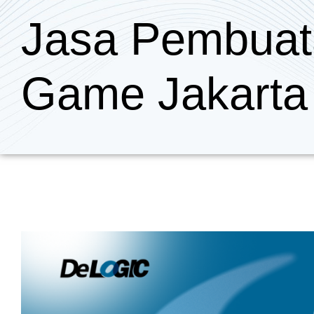
Jasa Pembuat
Game Jakarta