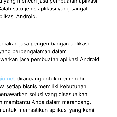
u yang mencari jasa pembuatan aplikasi
lah satu jenis aplikasi yang sangat
likasi Android.
Mengap
Wilaya
19/05/
Strate
diakan jasa pengembangan aplikasi
Kasir A
i yang berpengalaman dalam
14/04/
warkan jasa pembuatan aplikasi Android
7 Fitur
Piliha
14/04/
ic.net
dirancang untuk memenuhi
Apa it
Membut
 setiap bisnis memiliki kebutuhan
09/04/
menawarkan solusi yang disesuaikan
kan membantu Anda dalam merancang,
Pembua
Berbasi
 untuk memastikan aplikasi yang kami
04/02/