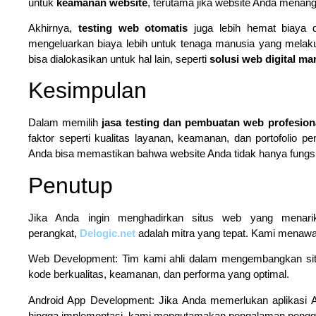
untuk
keamanan website
, terutama jika website Anda menangan
Akhirnya,
testing web otomatis
juga lebih hemat biaya d
mengeluarkan biaya lebih untuk tenaga manusia yang melak
bisa dialokasikan untuk hal lain, seperti
solusi web digital ma
Kesimpulan
Dalam memilih
jasa testing dan pembuatan web profesion
faktor seperti kualitas layanan, keamanan, dan portofolio 
Anda bisa memastikan bahwa website Anda tidak hanya fungsiona
Penutup
Jika Anda ingin menghadirkan situs web yang menarik
perangkat,
Delogic.net
adalah mitra yang tepat. Kami menawar
Web Development: Tim kami ahli dalam mengembangkan sit
kode berkualitas, keamanan, dan performa yang optimal.
Android App Development: Jika Anda memerlukan aplikasi A
hingga implementasi, kami mengutamakan pengalaman penggu