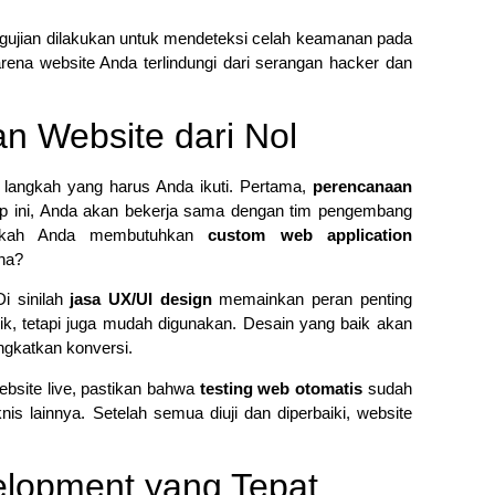
ngujian dilakukan untuk mendeteksi celah keamanan pada
arena website Anda terlindungi dari serangan hacker dan
 Website dari Nol
 langkah yang harus Anda ikuti. Pertama,
perencanaan
ap ini, Anda akan bekerja sama dengan tim pengembang
Apakah Anda membutuhkan
custom web application
na?
Di sinilah
jasa UX/UI design
memainkan peran penting
k, tetapi juga mudah digunakan. Desain yang baik akan
ngkatkan konversi.
bsite live, pastikan bahwa
testing web otomatis
sudah
s lainnya. Setelah semua diuji dan diperbaiki, website
elopment yang Tepat