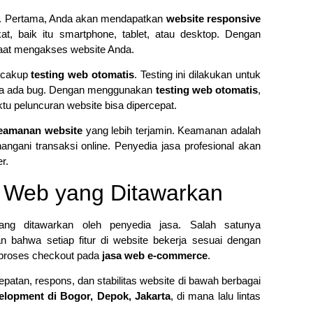
Jasa D
r. Pertama, Anda akan mendapatkan
website responsive
, baik itu smartphone, tablet, atau desktop. Dengan
04/02/
aat mengakses website Anda.
encakup
testing web otomatis
. Testing ini dilakukan untuk
anpa ada bug. Dengan menggunakan
testing web otomatis
,
ktu peluncuran website bisa dipercepat.
eamanan website
yang lebih terjamin. Keamanan adalah
ngani transaksi online. Penyedia jasa profesional akan
r.
g Web yang Ditawarkan
ng ditawarkan oleh penyedia jasa. Salah satunya
n bahwa setiap fitur di website bekerja sesuai dengan
au proses checkout pada
jasa web e-commerce
.
patan, respons, dan stabilitas website di bawah berbagai
lopment di Bogor, Depok, Jakarta
, di mana lalu lintas