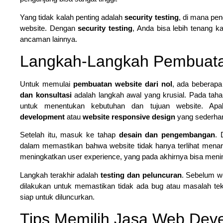
Yang tidak kalah penting adalah
security testing
, di mana pe
website. Dengan
security testing
, Anda bisa lebih tenang k
ancaman lainnya.
Langkah-Langkah Pembuatan
Untuk memulai
pembuatan website dari nol
, ada beberapa
dan konsultasi
adalah langkah awal yang krusial. Pada tah
untuk menentukan kebutuhan dan tujuan website. 
development
atau
website responsive design
yang sederha
Setelah itu, masuk ke tahap
desain dan pengembangan
. 
dalam memastikan bahwa website tidak hanya terlihat menari
meningkatkan user experience, yang pada akhirnya bisa meni
Langkah terakhir adalah
testing dan peluncuran
. Sebelum we
dilakukan untuk memastikan tidak ada bug atau masalah tekni
siap untuk diluncurkan.
Tips Memilih Jasa Web Dev