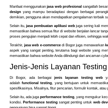
Manfaat menggunakan
jasa web profesional
sangatlah besa
design
yang mampu beradaptasi dengan berbagai perangkat
demikian, pengguna akan mendapatkan pengalaman terbaik s
Selain itu,
jasa pembuatan aplikasi web
juga sering kali m
memastikan bahwa semua fitur di website berjalan lancar t
proses pengujian menjadi lebih cepat dan efisien, sehingga wa
Terakhir,
jasa web e-commerce
di Bogor juga menawarkan
k
aspek yang sangat penting, terutama bagi website yang mena
memastikan bahwa website Anda dilindungi dari ancaman cybe
Jenis-Jenis Layanan Testin
Di Bogor, ada berbagai
jenis layanan testing web
ya
adalah
functional testing
, yang bertujuan untuk memastika
spesifikasinya. Misalnya, fitur pencarian, formulir kontak, at
Selain itu, ada juga
performance testing
, yang mengukur kece
kondisi.
Performance testing
sangat penting untuk
web deve
pengunjung bisa sangat tinggi.