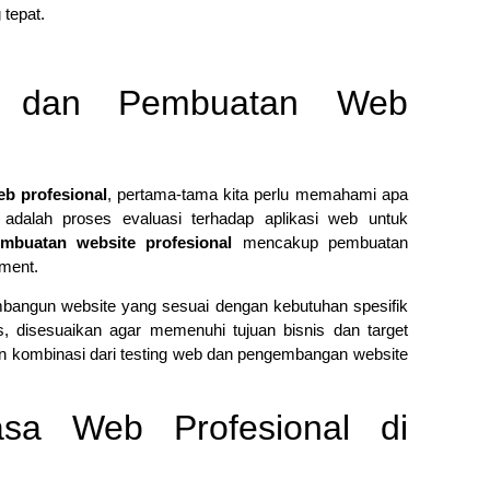
 tepat.
Mengap
ng dan Pembuatan Web
Wilaya
19/05/
Strate
Kasir A
eb profesional
, pertama-tama kita perlu memahami apa
14/04/
adalah proses evaluasi terhadap aplikasi web untuk
mbuatan website profesional
mencakup pembuatan
7 Fitur
yment.
Piliha
14/04/
bangun website yang sesuai dengan kebutuhan spesifik
as, disesuaikan agar memenuhi tujuan bisnis dan target
Apa it
n kombinasi dari testing web dan pengembangan website
Membut
09/04/
sa Web Profesional di
Pembua
Berbasi
04/02/