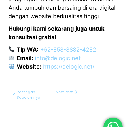
Anda tumbuh dan bersaing di era digital
dengan website berkualitas tinggi.
Hubungi kami sekarang juga untuk
konsultasi gratis!
Tlp WA:
+62-858-8882-4282
Email:
info@delogic.net
Website:
https://delogic.net/
Postingan
Next Post
Sebelumnya