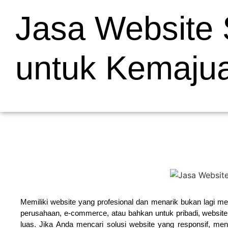
Jasa Website 
untuk Kemajua
Memiliki website yang profesional dan menarik bukan lagi menj
perusahaan, e-commerce, atau bahkan untuk pribadi, website 
luas. Jika Anda mencari solusi website yang responsif, menar