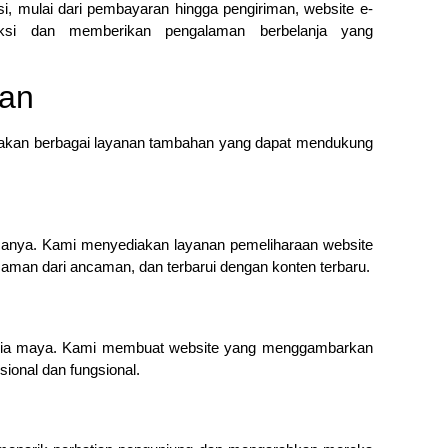
i, mulai dari pembayaran hingga pengiriman, website e-
si dan memberikan pengalaman berbelanja yang
kan
iakan berbagai layanan tambahan yang dapat mendukung
ormanya. Kami menyediakan layanan pemeliharaan website
 aman dari ancaman, dan terbarui dengan konten terbaru.
dunia maya. Kami membuat website yang menggambarkan
sional dan fungsional.