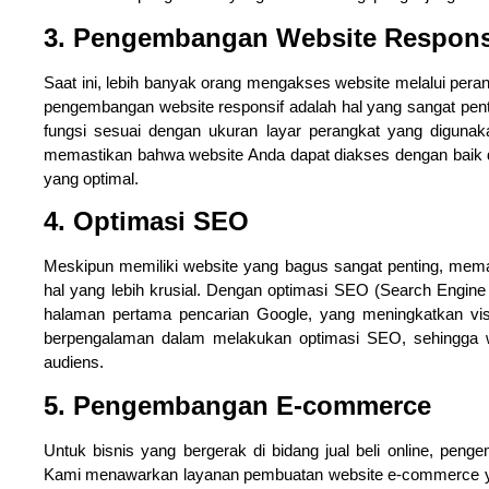
3. Pengembangan Website Respons
Saat ini, lebih banyak orang mengakses website melalui peran
pengembangan website responsif adalah hal yang sangat pent
fungsi sesuai dengan ukuran layar perangkat yang digunak
memastikan bahwa website Anda dapat diakses dengan baik
yang optimal.
4. Optimasi SEO
Meskipun memiliki website yang bagus sangat penting, mema
hal yang lebih krusial. Dengan optimasi SEO (Search Engine 
halaman pertama pencarian Google, yang meningkatkan visibi
berpengalaman dalam melakukan optimasi SEO, sehingga w
audiens.
5. Pengembangan E-commerce
Untuk bisnis yang bergerak di bidang jual beli online, pe
Kami menawarkan layanan pembuatan website e-commerce y