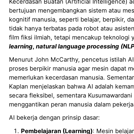
Kecerdasan Buatan (Artificial Intelligence)
bertujuan mengembangkan sistem atau me
kognitif manusia, seperti belajar, berpikir,
tidak hanya terbatas pada robot atau asisten
film fiksi ilmiah, tetapi mencakup teknologi
learning
,
natural language processing (NLP
Menurut John McCarthy, pencetus istilah AI,
proses berpikir manusia agar mesin dapat 
memerlukan kecerdasan manusia. Sementara
Kaplan menjelaskan bahwa AI adalah kemam
secara fleksibel, sementara Kusumawardan
menggantikan peran manusia dalam pekerjaa
AI bekerja dengan prinsip dasar:
Pembelajaran (Learning)
: Mesin belaja