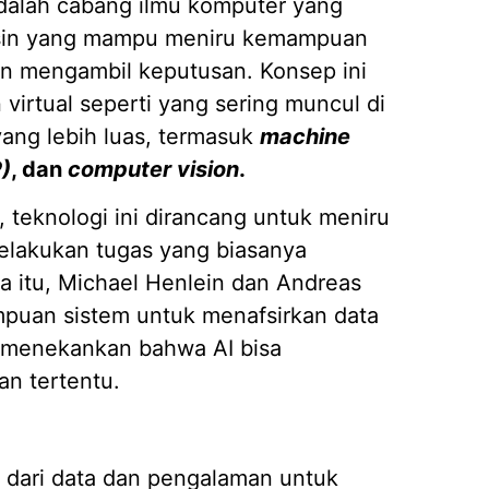
 adalah cabang ilmu komputer yang
sin yang mampu meniru kemampuan
 dan mengambil keputusan. Konsep ini
Mengap
 virtual seperti yang sering muncul di
Wilaya
19/05/
 yang lebih luas, termasuk
machine
)
, dan
computer vision
.
Strate
Kasir A
14/04/
 teknologi ini dirancang untuk meniru
melakukan tugas yang biasanya
7 Fitur
Piliha
 itu, Michael Henlein dan Andreas
14/04/
puan sistem untuk menafsirkan data
Apa it
i menekankan bahwa AI bisa
Membut
n tertentu.
09/04/
Pembua
Berbasi
04/02/
r dari data dan pengalaman untuk