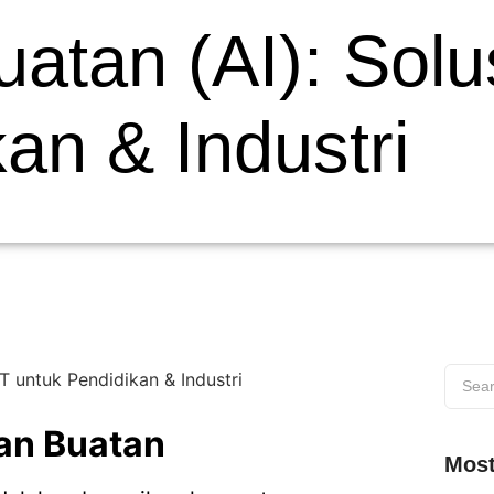
tan (AI): Solus
an & Industri
an Buatan
Most