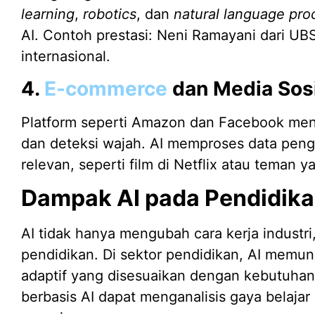
learning
,
robotics
, dan
natural language pro
AI. Contoh prestasi: Neni Ramayani dari UB
internasional.
4.
E-commerce
dan Media Sosi
Platform seperti Amazon dan Facebook me
dan deteksi wajah. AI memproses data pen
relevan, seperti film di Netflix atau teman y
Dampak AI pada Pendidikan
AI tidak hanya mengubah cara kerja industri
pendidikan. Di sektor pendidikan, AI mem
adaptif yang disesuaikan dengan kebutuhan
berbasis AI dapat menganalisis gaya belaja