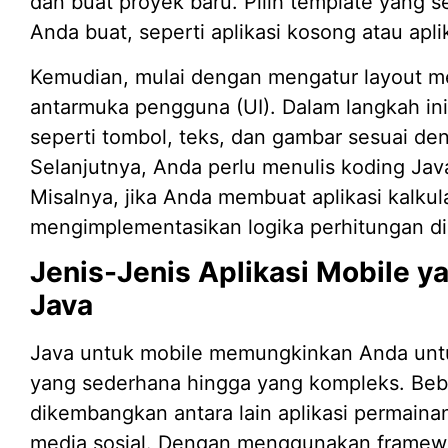
dan buat proyek baru. Pilih template yang s
Anda buat, seperti aplikasi kosong atau apli
Kemudian, mulai dengan mengatur layout 
antarmuka pengguna (UI). Dalam langkah i
seperti tombol, teks, dan gambar sesuai de
Selanjutnya, Anda perlu menulis koding Java
Misalnya, jika Anda membuat aplikasi kalku
mengimplementasikan logika perhitungan di 
Jenis-Jenis Aplikasi Mobile y
Java
Java untuk mobile memungkinkan Anda untuk
yang sederhana hingga yang kompleks. Bebe
dikembangkan antara lain aplikasi permainan
media sosial. Dengan menggunakan framew