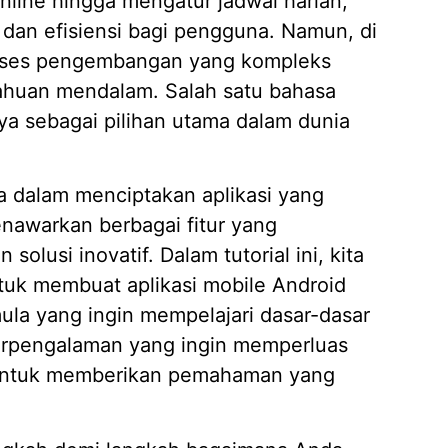
online hingga mengatur jadwal harian,
 dan efisiensi bagi pengguna. Namun, di
proses pengembangan yang kompleks
Mengap
ahuan mendalam. Salah satu bahasa
Wilaya
a sebagai pilihan utama dalam dunia
19/05/
Strate
Kasir A
a dalam menciptakan aplikasi yang
14/04/
enawarkan berbagai fitur yang
7 Fitur
Piliha
usi inovatif. Dalam tutorial ini, kita
14/04/
uk membuat aplikasi mobile Android
Apa it
la yang ingin mempelajari dasar-dasar
Membut
rpengalaman yang ingin memperluas
09/04/
g untuk memberikan pemahaman yang
Pembua
Berbasi
04/02/