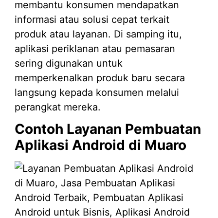
membantu konsumen mendapatkan
informasi atau solusi cepat terkait
produk atau layanan. Di samping itu,
aplikasi periklanan atau pemasaran
sering digunakan untuk
memperkenalkan produk baru secara
langsung kepada konsumen melalui
perangkat mereka.
Contoh Layanan Pembuatan
Aplikasi Android di Muaro