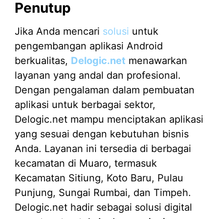
Penutup
Jika Anda mencari
solusi
untuk
pengembangan aplikasi Android
berkualitas,
Delogic.net
menawarkan
layanan yang andal dan profesional.
Dengan pengalaman dalam pembuatan
aplikasi untuk berbagai sektor,
Delogic.net mampu menciptakan aplikasi
yang sesuai dengan kebutuhan bisnis
Anda. Layanan ini tersedia di berbagai
kecamatan di Muaro, termasuk
Kecamatan Sitiung, Koto Baru, Pulau
Punjung, Sungai Rumbai, dan Timpeh.
Delogic.net hadir sebagai solusi digital