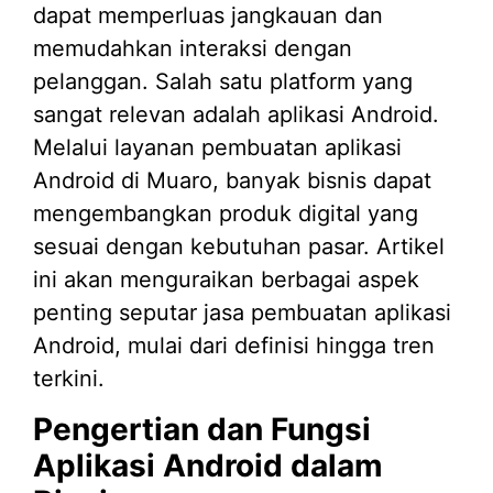
dapat memperluas jangkauan dan
memudahkan interaksi dengan
pelanggan. Salah satu platform yang
sangat relevan adalah aplikasi Android.
Melalui layanan pembuatan aplikasi
Android di Muaro, banyak bisnis dapat
mengembangkan produk digital yang
sesuai dengan kebutuhan pasar. Artikel
ini akan menguraikan berbagai aspek
penting seputar jasa pembuatan aplikasi
Android, mulai dari definisi hingga tren
terkini.
Pengertian dan Fungsi
Aplikasi Android dalam