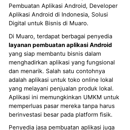
Di Muaro, terdapat berbagai penyedia
layanan pembuatan aplikasi Android
yang siap membantu bisnis dalam
menghadirkan aplikasi yang fungsional
dan menarik. Salah satu contohnya
adalah aplikasi untuk toko online lokal
yang melayani penjualan produk lokal.
Aplikasi ini memungkinkan UMKM untuk
memperluas pasar mereka tanpa harus
berinvestasi besar pada platform fisik.
Penyedia jasa pembuatan aplikasi juga