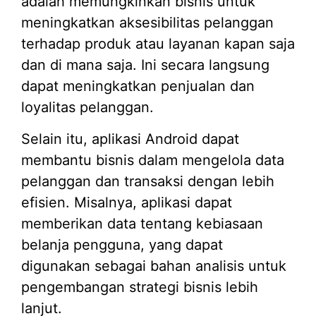
adalah memungkinkan bisnis untuk
meningkatkan aksesibilitas pelanggan
terhadap produk atau layanan kapan saja
dan di mana saja. Ini secara langsung
dapat meningkatkan penjualan dan
loyalitas pelanggan.
Selain itu, aplikasi Android dapat
membantu bisnis dalam mengelola data
pelanggan dan transaksi dengan lebih
efisien. Misalnya, aplikasi dapat
memberikan data tentang kebiasaan
belanja pengguna, yang dapat
digunakan sebagai bahan analisis untuk
pengembangan strategi bisnis lebih
lanjut.