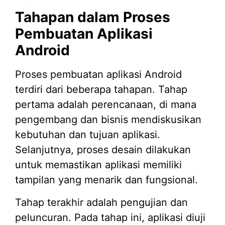
Tahapan dalam Proses
Pembuatan Aplikasi
Android
Proses pembuatan aplikasi Android
terdiri dari beberapa tahapan. Tahap
pertama adalah perencanaan, di mana
pengembang dan bisnis mendiskusikan
kebutuhan dan tujuan aplikasi.
Selanjutnya, proses desain dilakukan
untuk memastikan aplikasi memiliki
tampilan yang menarik dan fungsional.
Tahap terakhir adalah pengujian dan
peluncuran. Pada tahap ini, aplikasi diuji