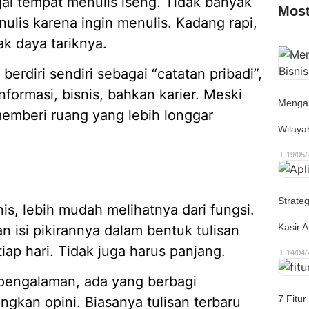
ai tempat menulis iseng. Tidak banyak
Most
ulis karena ingin menulis. Kadang rapi,
ak daya tariknya.
berdiri sendiri sebagai “catatan pribadi”,
nformasi, bisnis, bahkan karier. Meski
Mengap
memberi ruang yang lebih longgar
Wilaya
19/05/
Strate
s, lebih mudah melihatnya dari fungsi.
Kasir A
isi pikirannya dalam bentuk tulisan
iap hari. Tidak juga harus panjang.
14/04/
s pengalaman, ada yang berbagi
7 Fitur
gkan opini. Biasanya tulisan terbaru