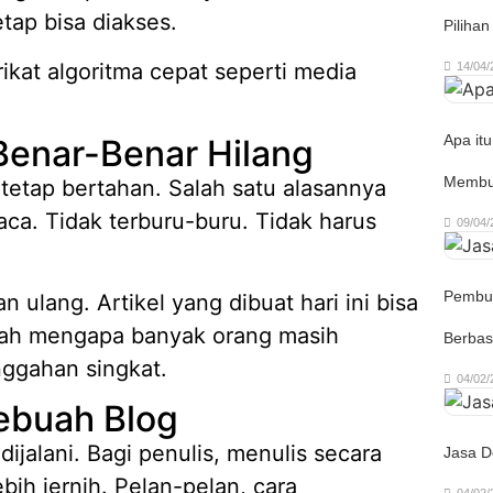
tap bisa diakses.
Piliha
rikat algoritma cepat seperti media
14/04/
Apa it
Benar-Benar Hilang
Membut
 tetap bertahan. Salah satu alasannya
a. Tidak terburu-buru. Tidak harus
09/04/
Pembua
n ulang. Artikel yang dibuat hari ini bisa
ulah mengapa banyak orang masih
Berbasi
nggahan singkat.
04/02/
Sebuah Blog
dijalani. Bagi penulis, menulis secara
Jasa D
ih jernih. Pelan-pelan, cara