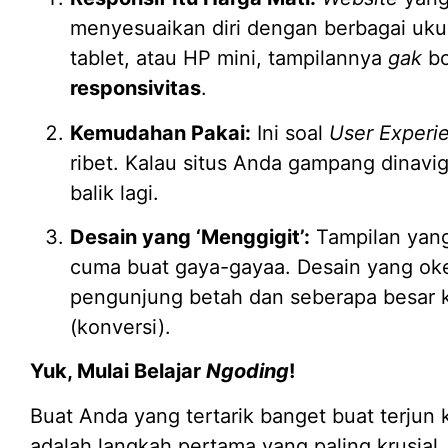
menyesuaikan diri dengan berbagai ukur
tablet, atau HP mini, tampilannya
gak
bo
responsivitas
.
Kemudahan Pakai:
Ini soal
User Experi
ribet. Kalau situs Anda gampang dinavig
balik lagi.
Desain yang ‘Menggigit’:
Tampilan yang 
cuma buat gaya-gayaa. Desain yang ok
pengunjung betah dan seberapa besar 
(konversi).
Yuk, Mulai Belajar
Ngoding
!
Buat Anda yang tertarik banget buat terjun 
adalah langkah pertama yang paling krusial.