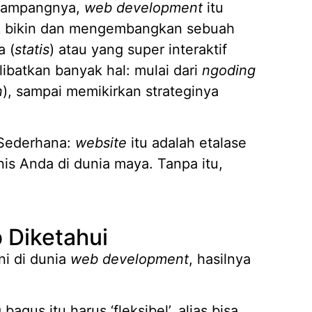
Gampangnya,
web development
itu
tuk bikin dan mengembangkan sebuah
a (
statis
) atau yang super interaktif
Mengap
Wilaya
libatkan banyak hal: mulai dari
ngoding
19/05/
n
), sampai memikirkan strateginya
Strate
Kasir A
14/04/
 Sederhana:
website
itu adalah etalase
is Anda di dunia maya. Tanpa itu,
7 Fitur
Piliha
14/04/
Apa it
Membut
b Diketahui
09/04/
ni di dunia
web development
, hasilnya
Pembua
Berbasi
04/02/
bagus itu harus ‘fleksibel’, alias bisa