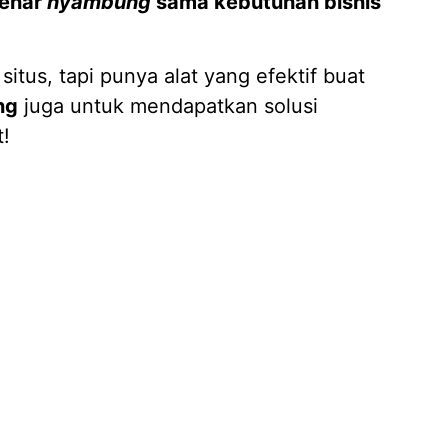
benar
nyambung
sama kebutuhan bisnis
itus, tapi punya alat yang efektif buat
ng
juga untuk mendapatkan solusi
t!