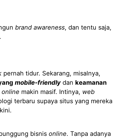
angun
brand awareness
, dan tentu saja,
.
k
pernah tidur. Sekarang, misalnya,
 yang
mobile-friendly
dan
keamanan
i
online
makin masif. Intinya,
web
ologi terbaru supaya situs yang mereka
ini.
 punggung bisnis
online
. Tanpa adanya