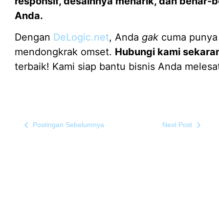
responsif, desainnya menarik, dan benar-
Anda.
Dengan
DeLogic.net
, Anda
gak
cuma punya s
mendongkrak omset.
Hubungi kami sekara
terbaik! Kami siap bantu bisnis Anda melesa
Postingan Sebelumnya
Next Post