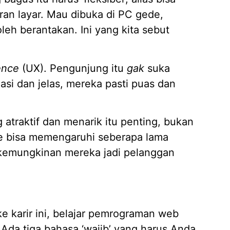
Jasa D
an layar. Mau dibuka di PC gede,
04/02/
leh berantakan. Ini yang kita sebut
ence
(UX). Pengunjung itu
gak
suka
asi dan jelas, mereka pasti puas dan
atraktif dan menarik itu penting, bukan
e bisa memengaruhi seberapa lama
kemungkinan mereka jadi pelanggan
ke karir ini, belajar pemrograman web
 Ada tiga bahasa ‘wajib’ yang harus Anda