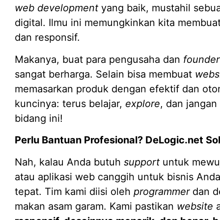
web development
yang baik, mustahil sebua
digital. Ilmu ini memungkinkan kita membuat
dan responsif.
Makanya, buat para pengusaha dan
founder
sangat berharga. Selain bisa membuat
webs
memasarkan produk dengan efektif dan otom
kuncinya: terus belajar,
explore
, dan jangan
bidang ini!
Perlu Bantuan Profesional? DeLogic.net So
Nah, kalau Anda butuh
support
untuk mewu
atau aplikasi web canggih untuk bisnis And
tepat. Tim kami diisi oleh
programmer
dan de
makan asam garam. Kami pastikan
website
a