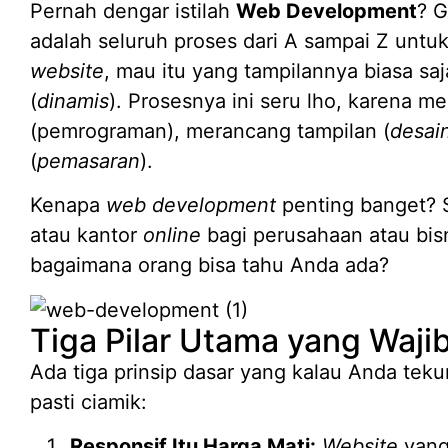
Pernah dengar istilah
Web Development
? 
adalah seluruh proses dari A sampai Z un
website
, mau itu yang tampilannya biasa saj
(
dinamis
). Prosesnya ini seru lho, karena me
(pemrograman), merancang tampilan (
desai
(
pemasaran
).
Kenapa
web development
penting banget?
atau kantor
online
bagi perusahaan atau bisn
bagaimana orang bisa tahu Anda ada?
Tiga Pilar Utama yang Waji
Ada tiga prinsip dasar yang kalau Anda teku
pasti ciamik:
Responsif Itu Harga Mati:
Website
yang 