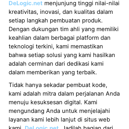
DeLogic.net
menjunjung tinggi nilai-nilai
kreativitas, inovasi, dan kualitas dalam
setiap langkah pembuatan produk.
Dengan dukungan tim ahli yang memiliki
keahlian dalam berbagai platform dan
teknologi terkini, kami memastikan
bahwa setiap solusi yang kami hasilkan
adalah cerminan dari dedikasi kami
dalam memberikan yang terbaik.
Tidak hanya sekadar pembuat kode,
kami adalah mitra dalam perjalanan Anda
menuju kesuksesan digital. Kami
mengundang Anda untuk menjelajahi
layanan kami lebih lanjut di situs web
kami,
DeLogic.net
. Jadilah bagian dari