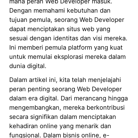
mana peran Web Developer masuk.
Dengan memahami kebutuhan dan
tujuan pemula, seorang Web Developer
dapat menciptakan situs web yang
sesuai dengan identitas dan visi mereka.
Ini memberi pemula platform yang kuat
untuk memulai eksplorasi mereka dalam
dunia digital.
Dalam artikel ini, kita telah menjelajahi
peran penting seorang Web Developer
dalam era digital. Dari merancang hingga
mengembangkan, mereka berkontribusi
secara signifikan dalam menciptakan
kehadiran online yang menarik dan
fungsional. Dalam bisnis online, e-