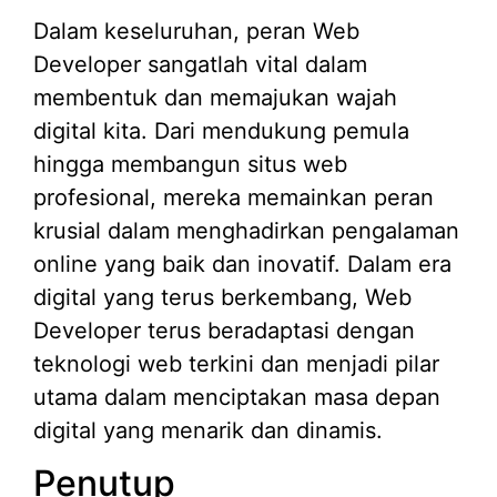
Dalam keseluruhan, peran Web
Developer sangatlah vital dalam
membentuk dan memajukan wajah
digital kita. Dari mendukung pemula
hingga membangun situs web
profesional, mereka memainkan peran
krusial dalam menghadirkan pengalaman
online yang baik dan inovatif. Dalam era
digital yang terus berkembang, Web
Developer terus beradaptasi dengan
teknologi web terkini dan menjadi pilar
utama dalam menciptakan masa depan
digital yang menarik dan dinamis.
Penutup