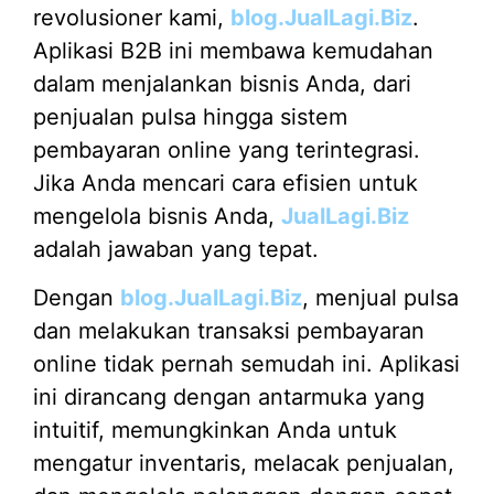
revolusioner kami,
blog.JualLagi.Biz
.
Aplikasi B2B ini membawa kemudahan
dalam menjalankan bisnis Anda, dari
penjualan pulsa hingga sistem
pembayaran online yang terintegrasi.
Jika Anda mencari cara efisien untuk
mengelola bisnis Anda,
JualLagi.Biz
adalah jawaban yang tepat.
Dengan
blog.JualLagi.Biz
, menjual pulsa
dan melakukan transaksi pembayaran
online tidak pernah semudah ini. Aplikasi
ini dirancang dengan antarmuka yang
intuitif, memungkinkan Anda untuk
mengatur inventaris, melacak penjualan,