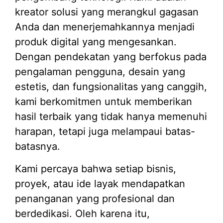
kreator solusi yang merangkul gagasan
Anda dan menerjemahkannya menjadi
produk digital yang mengesankan.
Dengan pendekatan yang berfokus pada
pengalaman pengguna, desain yang
estetis, dan fungsionalitas yang canggih,
kami berkomitmen untuk memberikan
hasil terbaik yang tidak hanya memenuhi
harapan, tetapi juga melampaui batas-
batasnya.
Kami percaya bahwa setiap bisnis,
proyek, atau ide layak mendapatkan
penanganan yang profesional dan
berdedikasi. Oleh karena itu,