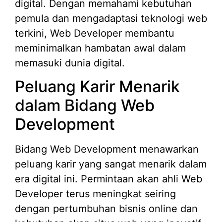
digital. Dengan memahami kebutuhan
pemula dan mengadaptasi teknologi web
terkini, Web Developer membantu
meminimalkan hambatan awal dalam
memasuki dunia digital.
Peluang Karir Menarik
dalam Bidang Web
Development
Bidang Web Development menawarkan
peluang karir yang sangat menarik dalam
era digital ini. Permintaan akan ahli Web
Developer terus meningkat seiring
dengan pertumbuhan bisnis online dan