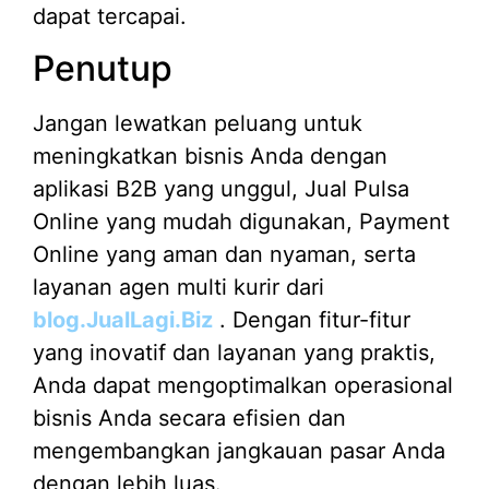
dapat tercapai.
Penutup
Jangan lewatkan peluang untuk
meningkatkan bisnis Anda dengan
aplikasi B2B yang unggul, Jual Pulsa
Online yang mudah digunakan, Payment
Online yang aman dan nyaman, serta
layanan agen multi kurir dari
blog.JualLagi.Biz
. Dengan fitur-fitur
yang inovatif dan layanan yang praktis,
Anda dapat mengoptimalkan operasional
bisnis Anda secara efisien dan
mengembangkan jangkauan pasar Anda
dengan lebih luas.