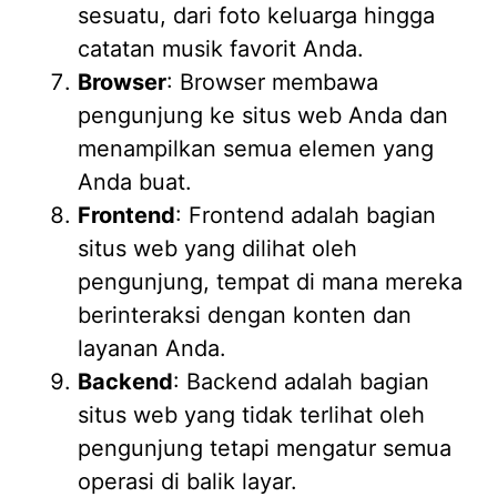
sesuatu, dari foto keluarga hingga
catatan musik favorit Anda.
Browser
: Browser membawa
pengunjung ke situs web Anda dan
menampilkan semua elemen yang
Anda buat.
Frontend
: Frontend adalah bagian
situs web yang dilihat oleh
pengunjung, tempat di mana mereka
berinteraksi dengan konten dan
layanan Anda.
Backend
: Backend adalah bagian
situs web yang tidak terlihat oleh
pengunjung tetapi mengatur semua
operasi di balik layar.