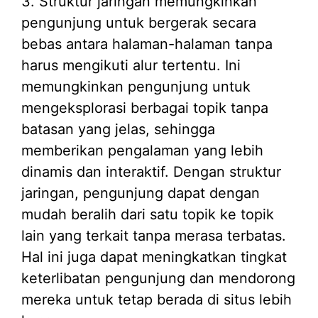
3. Struktur jaringan memungkinkan
pengunjung untuk bergerak secara
bebas antara halaman-halaman tanpa
harus mengikuti alur tertentu. Ini
memungkinkan pengunjung untuk
mengeksplorasi berbagai topik tanpa
batasan yang jelas, sehingga
memberikan pengalaman yang lebih
dinamis dan interaktif. Dengan struktur
jaringan, pengunjung dapat dengan
mudah beralih dari satu topik ke topik
lain yang terkait tanpa merasa terbatas.
Hal ini juga dapat meningkatkan tingkat
keterlibatan pengunjung dan mendorong
mereka untuk tetap berada di situs lebih