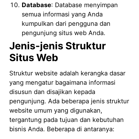
Database
: Database menyimpan
semua informasi yang Anda
kumpulkan dari pengguna dan
pengunjung situs web Anda.
Jenis-jenis Struktur
Situs Web
Struktur website adalah kerangka dasar
yang mengatur bagaimana informasi
disusun dan disajikan kepada
pengunjung. Ada beberapa jenis struktur
website umum yang digunakan,
tergantung pada tujuan dan kebutuhan
bisnis Anda. Beberapa di antaranya: