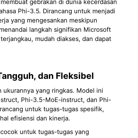
li membuat gebrakan di dunia kecerdasan
ahasa Phi-3.5. Dirancang untuk menjadi
inerja yang mengesankan meskipun
Mengap
i menandai langkah signifikan Microsoft
Wilaya
19/05/
terjangkau, mudah diakses, dan dapat
Strate
Kasir A
14/04/
7 Fitur
Tangguh, dan Fleksibel
Piliha
14/04/
 ukurannya yang ringkas. Model ini
Apa it
instruct, Phi-3.5-MoE-instruct, dan Phi-
Membut
09/04/
irancang untuk tugas-tugas spesifik,
 efisiensi dan kinerja.
Pembua
Berbasi
t cocok untuk tugas-tugas yang
04/02/