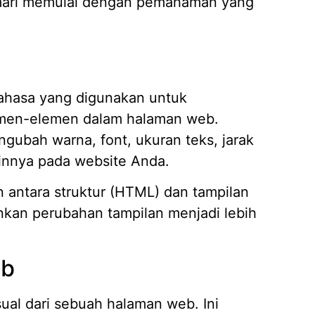
, mari memulai dengan pemahaman yang
Mengap
Wilaya
19/05/
ahasa yang digunakan untuk
Strate
emen-elemen dalam halaman web.
Kasir A
14/04/
bah warna, font, ukuran teks, jarak
ainnya pada website Anda.
7 Fitur
Piliha
ntara struktur (HTML) dan tampilan
14/04/
kan perubahan tampilan menjadi lebih
Apa it
Membut
09/04/
eb
Pembua
Berbasi
04/02/
ual dari sebuah halaman web. Ini