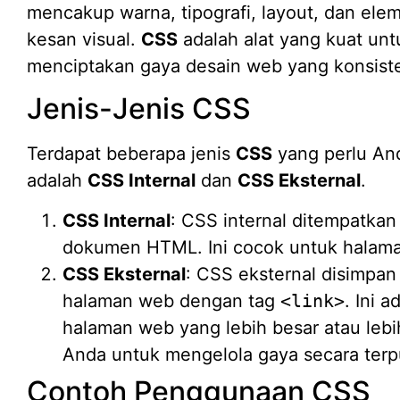
mencakup warna, tipografi, layout, dan el
kesan visual.
CSS
adalah alat yang kuat un
menciptakan gaya desain web yang konsist
Jenis-Jenis CSS
Terdapat beberapa jenis
CSS
yang perlu And
adalah
CSS Internal
dan
CSS Eksternal
.
CSS Internal
: CSS internal ditempatka
dokumen HTML. Ini cocok untuk halaman
CSS Eksternal
: CSS eksternal disimpan 
halaman web dengan tag
<link>
. Ini 
halaman web yang lebih besar atau le
Anda untuk mengelola gaya secara terp
Contoh Penggunaan CSS