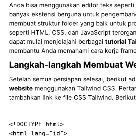
Anda bisa menggunakan editor teks seperti 
banyak ekstensi berguna untuk pengembanga
membuat struktur folder yang baik untuk pr
seperti HTML, CSS, dan JavaScript terorgan
dapat mulai menjelajahi berbagai
tutorial T
membantu Anda memahami cara kerja framew
Langkah-langkah Membuat We
Setelah semua persiapan selesai, berikut a
website
menggunakan Tailwind CSS. Pertama
tambahkan link ke file CSS Tailwind. Berik
<!DOCTYPE
html
>
<
html
lang
=
"id"
>