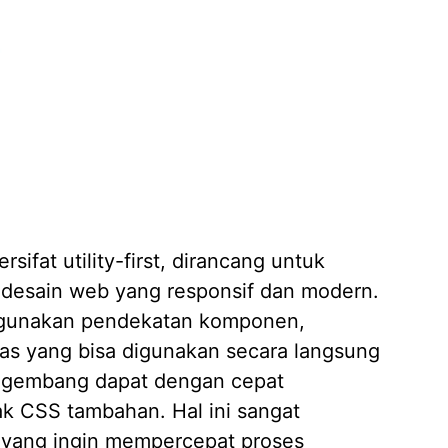
Apa it
Membut
09/04/
Pembua
Berbasi
04/02/
Jasa D
04/02/
ifat utility-first, dirancang untuk
sain web yang responsif dan modern.
ggunakan pendekatan komponen,
tas yang bisa digunakan secara langsung
ngembang dapat dengan cepat
k CSS tambahan. Hal ini sangat
yang ingin mempercepat proses