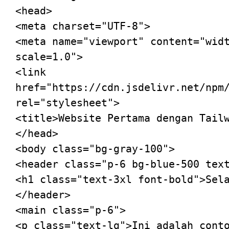
<
head
>
<
meta
charset
=
"UTF-8"
>
<
meta
name
=
"viewport"
content
=
"wid
scale=1.0"
>
<
link
href
=
"https://cdn.jsdelivr.net/npm
rel
=
"stylesheet"
>
<
title
>
Website Pertama dengan Tail
</
head
>
<
body
class
=
"bg-gray-100"
>
<
header
class
=
"p-6 bg-blue-500 tex
<
h1
class
=
"text-3xl font-bold"
>
Sel
</
header
>
<
main
class
=
"p-6"
>
<
p
class
=
"text-lg"
>
Ini adalah cont