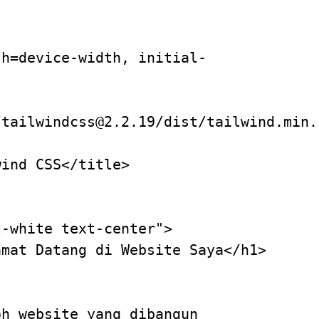
th=device-width, initial-
/tailwindcss@2.2.19/dist/tailwind.min.
wind CSS
</
title
>
t-white text-center"
>
amat Datang di Website Saya
</
h1
>
oh website yang dibangun