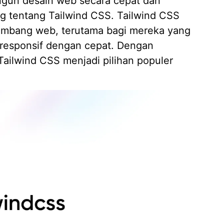
un desain web secara cepat dan
ing tentang Tailwind CSS.
Tailwind CSS
gembang web, terutama bagi mereka yang
responsif dengan cepat. Dengan
 Tailwind CSS menjadi pilihan populer
Mengap
Wilaya
19/05/
Strate
Kasir A
14/04/
7 Fitur
Piliha
14/04/