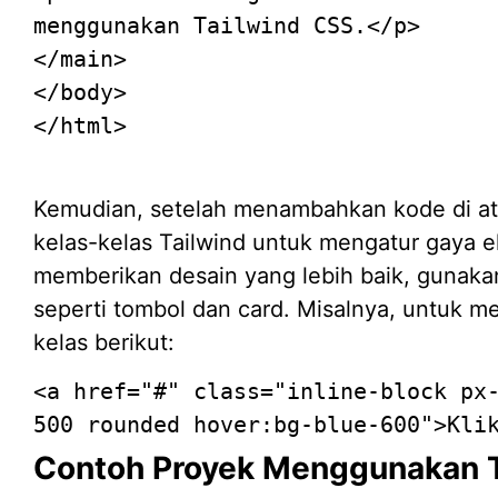
menggunakan Tailwind CSS.
</
p
>
</
main
>
</
body
>
</
html
>
Kemudian, setelah menambahkan kode di at
kelas-kelas Tailwind untuk mengatur gaya 
memberikan desain yang lebih baik, gunak
seperti tombol dan card. Misalnya, untuk
kelas berikut:
<
a
href
=
"#"
class
=
"inline-block px
500 rounded hover:bg-blue-600"
>
Kli
Contoh Proyek Menggunakan T