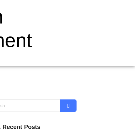
n
ment
 Recent Posts