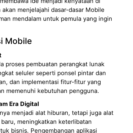
membawa ide menjadi kenyataan di
a akan menjelajahi dasar-dasar Mobile
an mendalam untuk pemula yang ingin
Mengap
Wilaya
19/05/
i Mobile
Strate
Kasir A
t
14/04/
a proses pembuatan perangkat lunak
7 Fitur
kat seluler seperti ponsel pintar dan
Piliha
14/04/
n, dan implementasi fitur-fitur yang
 dan memenuhi kebutuhan pengguna.
Apa it
Membut
m Era Digital
09/04/
anya menjadi alat hiburan, tetapi juga alat
Pembua
Berbasi
baru, meningkatkan keterlibatan
04/02/
tuk bisnis. Pengembangan aplikasi