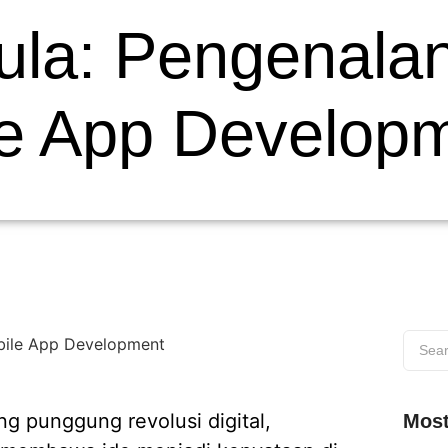
la: Pengenala
le App Develop
g punggung revolusi digital,
Most