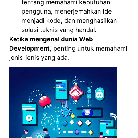
tentang memahami kebutuhan
pengguna, menerjemahkan ide
menjadi kode, dan menghasilkan
solusi teknis yang handal.
Ketika mengenal dunia Web
Development
, penting untuk memahami
jenis-jenis yang ada.