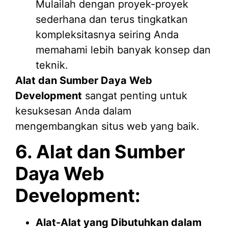
Mulailah dengan proyek-proyek
sederhana dan terus tingkatkan
kompleksitasnya seiring Anda
memahami lebih banyak konsep dan
teknik.
Alat dan Sumber Daya Web
Development
sangat penting untuk
kesuksesan Anda dalam
mengembangkan situs web yang baik.
6. Alat dan Sumber
Daya Web
Development:
Alat-Alat yang Dibutuhkan dalam