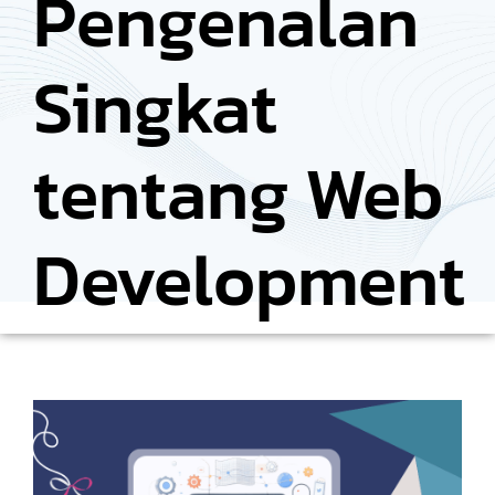
Pengenalan
Singkat
tentang Web
Development