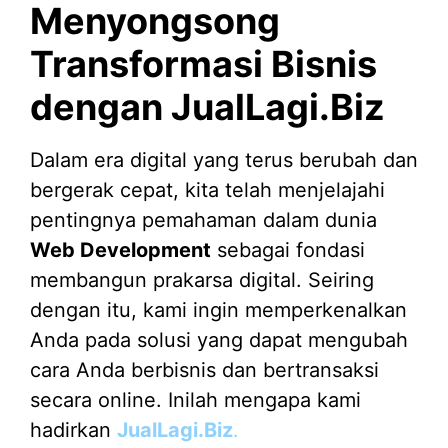
Menyongsong
Transformasi Bisnis
dengan JualLagi.Biz
Dalam era digital yang terus berubah dan
bergerak cepat, kita telah menjelajahi
pentingnya pemahaman dalam dunia
Web Development
sebagai fondasi
membangun prakarsa digital. Seiring
dengan itu, kami ingin memperkenalkan
Anda pada solusi yang dapat mengubah
cara Anda berbisnis dan bertransaksi
secara online. Inilah mengapa kami
hadirkan
JualLagi.Biz
.