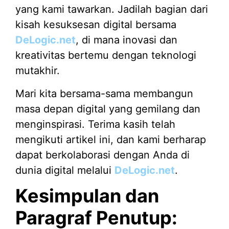
yang kami tawarkan. Jadilah bagian dari
kisah kesuksesan digital bersama
DeLogic.net
, di mana inovasi dan
kreativitas bertemu dengan teknologi
mutakhir.
Mari kita bersama-sama membangun
masa depan digital yang gemilang dan
menginspirasi. Terima kasih telah
mengikuti artikel ini, dan kami berharap
dapat berkolaborasi dengan Anda di
dunia digital melalui
DeLogic.net
.
Kesimpulan dan
Paragraf Penutup: