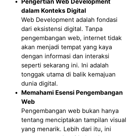
Pengertian Web Development
dalam Konteks Digital
Web Development adalah fondasi
dari eksistensi digital. Tanpa
pengembangan web, internet tidak
akan menjadi tempat yang kaya
dengan informasi dan interaksi
seperti sekarang ini. Ini adalah
tonggak utama di balik kemajuan
dunia digital.
Memahami Esensi Pengembangan
Web
Pengembangan web bukan hanya
tentang menciptakan tampilan visual
yang menarik. Lebih dari itu, ini