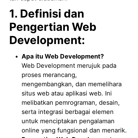
1. Definisi dan
Pengertian Web
Development:
Apa itu Web Development?
Web Development merujuk pada
proses merancang,
mengembangkan, dan memelihara
situs web atau aplikasi web. Ini
melibatkan pemrograman, desain,
serta integrasi berbagai elemen
untuk menciptakan pengalaman
online yang fungsional dan menarik.