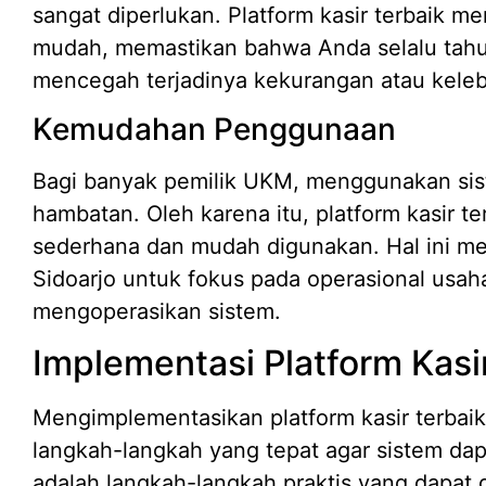
sangat diperlukan. Platform kasir terbaik 
mudah, memastikan bahwa Anda selalu tahu 
mencegah terjadinya kekurangan atau keleb
Kemudahan Penggunaan
Bagi banyak pemilik UKM, menggunakan sist
hambatan. Oleh karena itu, platform kasir t
sederhana dan mudah digunakan. Hal ini me
Sidoarjo untuk fokus pada operasional usah
mengoperasikan sistem.
Implementasi Platform Kasi
Mengimplementasikan platform kasir terba
langkah-langkah yang tepat agar sistem dapa
adalah langkah-langkah praktis yang dapat di