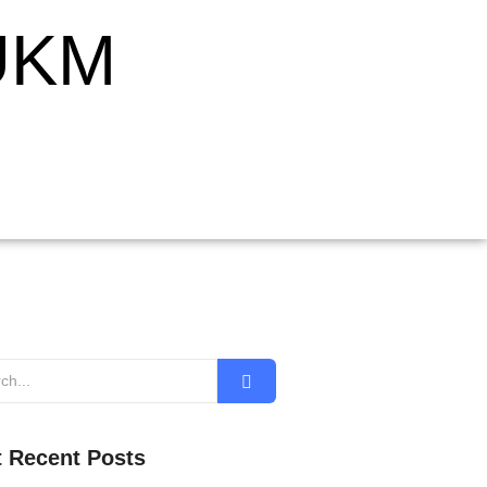
 UKM
 Recent Posts