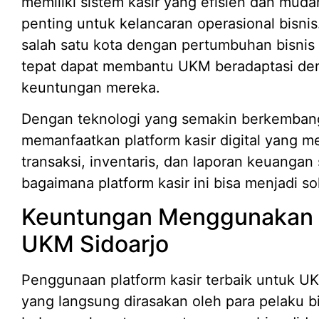
memiliki sistem kasir yang efisien dan mud
penting untuk kelancaran operasional bisni
salah satu kota dengan pertumbuhan bisnis
tepat dapat membantu UKM beradaptasi de
keuntungan mereka.
Dengan teknologi yang semakin berkembang,
memanfaatkan platform kasir digital yang
transaksi, inventaris, dan laporan keuangan s
bagaimana platform kasir ini bisa menjadi s
Keuntungan Menggunakan P
UKM Sidoarjo
Penggunaan platform kasir terbaik untuk U
yang langsung dirasakan oleh para pelaku bi