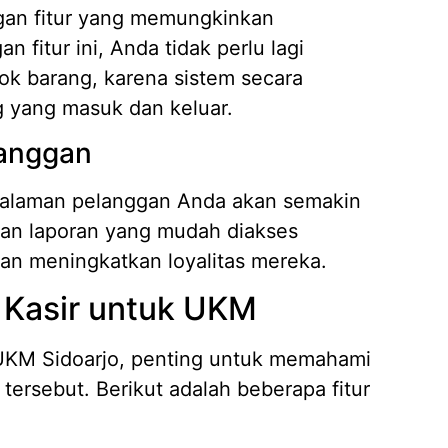
engan fitur yang memungkinkan
 fitur ini, Anda tidak perlu lagi
ok barang, karena sistem secara
g yang masuk dan keluar.
anggan
galaman pelanggan Anda akan semakin
dan laporan yang mudah diakses
an meningkatkan loyalitas mereka.
 Kasir untuk UKM
k UKM Sidoarjo, penting untuk memahami
 tersebut. Berikut adalah beberapa fitur