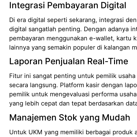
Integrasi Pembayaran Digital
Di era digital seperti sekarang, integrasi
digital sangatlah penting. Dengan adanya in
pembayaran menggunakan e-wallet, kartu kr
lainnya yang semakin populer di kalangan m
Laporan Penjualan Real-Time
Fitur ini sangat penting untuk pemilik usah
secara langsung. Platform kasir dengan la
pemilik untuk mengevaluasi performa usaha
yang lebih cepat dan tepat berdasarkan data 
Manajemen Stok yang Mudah
Untuk UKM yang memiliki berbagai produk 