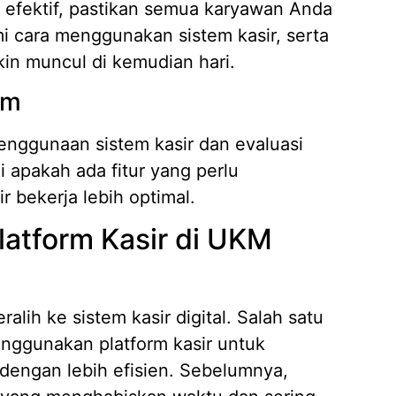
 efektif, pastikan semua karyawan Anda
i cara menggunakan sistem kasir, serta
in muncul di kemudian hari.
em
enggunaan sistem kasir dan evaluasi
i apakah ada fitur yang perlu
r bekerja lebih optimal.
latform Kasir di UKM
alih ke sistem kasir digital. Salah satu
nggunakan platform kasir untuk
dengan lebih efisien. Sebelumnya,