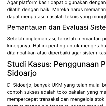
Agar platform kasir dapat digunakan dengan
dilatih dengan baik. Mereka harus memaham
dapat mengatasi masalah teknis yang mungk
Pemantauan dan Evaluasi Sist
Setelah implementasi, teruslah memantau p
kinerjanya. Hal ini penting untuk mengetahu
ditambahkan atau diperbaiki agar sistem kasi
Studi Kasus: Penggunaan P
Sidoarjo
Di Sidoarjo, banyak UKM yang telah mulai ber
contoh sukses adalah toko pakaian yang me
mempercepat transaksi dan mengelola stok 