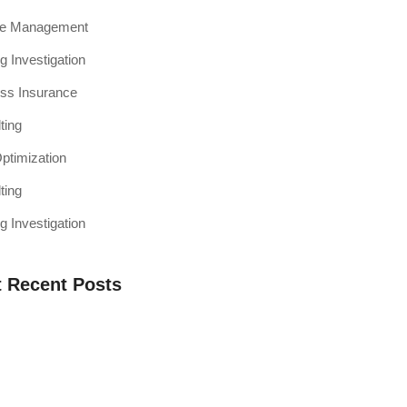
ce Management
g Investigation
ss Insurance
ting
timization
ting
g Investigation
 Recent Posts
a Web Testing Penting untuk Bisnis di
h Muaro