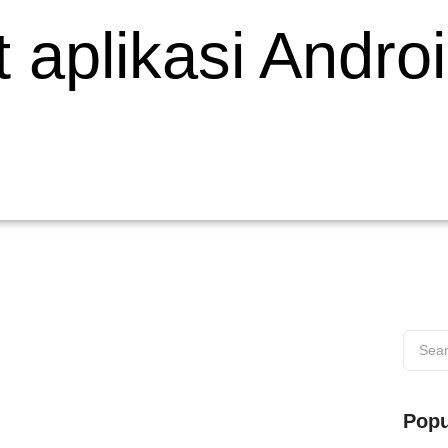
aplikasi Androi
 di Wilayah Muaro
Popu
s di Wilayah Muaro Web testing adalah proses penting