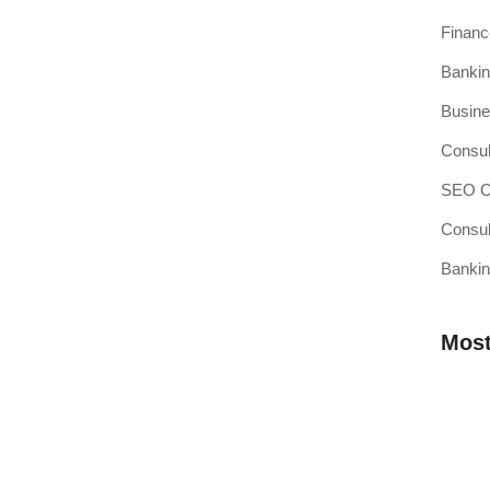
Finan
Bankin
si Kasir Anda Terintegrasi
Busine
ang baru adalah pencapaian besar, namun juga merupakan
Consul
SEO Op
Consul
Bankin
sir Pilihan Anda
ahkah Anda mendengar teori bahwa efisiensi operasional
Most
 Membutuhkan Aplikasi Kasir yang
Mengap
Wilaya