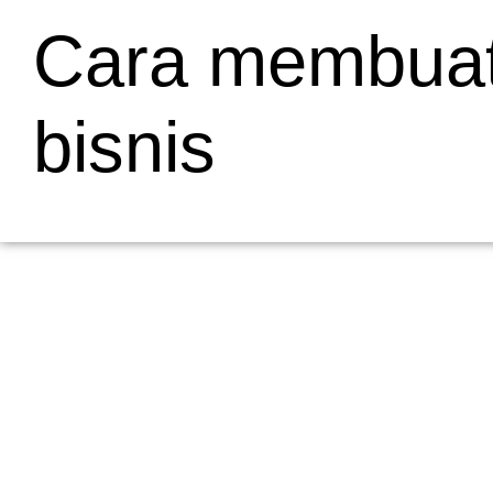
Cara membuat 
bisnis
Mengapa Web Testing Penting untuk Bisnis
19/05/2026
/
Menjelaskan Apa Itu Web Testing dan Mengapa Penting bagi Bisni
dalam pengembangan...