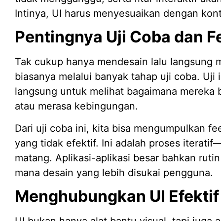
Intinya, UI harus menyesuaikan dengan kontek
Pentingnya Uji Coba dan 
Tak cukup hanya mendesain lalu langsung mer
biasanya melalui banyak tahap uji coba. Uji
langsung untuk melihat bagaimana mereka be
atau merasa kebingungan.
Dari uji coba ini, kita bisa mengumpulkan 
yang tidak efektif. Ini adalah proses iterati
matang. Aplikasi-aplikasi besar bahkan rut
mana desain yang lebih disukai pengguna.
Menghubungkan UI Efektif