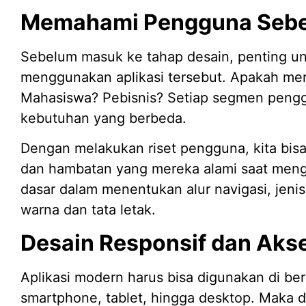
Memahami Pengguna Sebe
Sebelum masuk ke tahap desain, penting u
menggunakan aplikasi tersebut. Apakah m
Mahasiswa? Pebisnis? Setiap segmen penggu
kebutuhan yang berbeda.
Dengan melakukan riset pengguna, kita bis
dan hambatan yang mereka alami saat mengg
dasar dalam menentukan alur navigasi, jenis 
warna dan tata letak.
Desain Responsif dan Akse
Aplikasi modern harus bisa digunakan di be
smartphone, tablet, hingga desktop. Maka dar