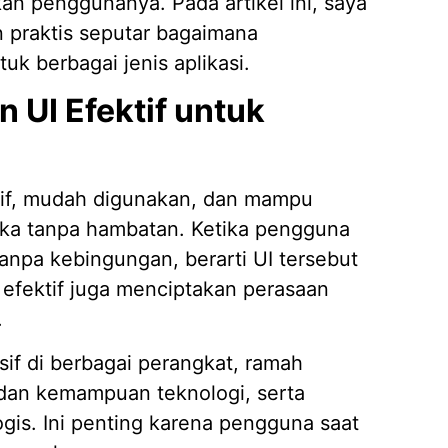
an penggunanya. Pada artikel ini, saya
praktis seputar bagaimana
uk berbagai jenis aplikasi.
Mengap
Wilaya
UI Efektif untuk
19/05/
Strate
Kasir A
14/04/
itif, mudah digunakan, dan mampu
a tanpa hambatan. Ketika pengguna
7 Fitur
Piliha
npa kebingungan, berarti UI tersebut
14/04/
 efektif juga menciptakan perasaan
Apa it
.
Membut
09/04/
nsif di berbagai perangkat, ramah
Pembua
 dan kemampuan teknologi, serta
Berbasi
is. Ini penting karena pengguna saat
04/02/