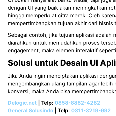
UI bukan hanya alat bantu visual, tapi juga al
dengan UI yang baik akan meningkatkan ret
hingga memperkuat citra merek. Oleh karena
mempertimbangkan tujuan akhir dari bisnis 
Sebagai contoh, jika tujuan aplikasi adala
diarahkan untuk memudahkan proses tersebu
engagement, maka elemen interaktif seperti
Solusi untuk Desain UI Apl
Jika Anda ingin menciptakan aplikasi dengan 
mengembangkan ulang tampilan agar lebih
konversi, maka Anda bisa mempertimbangka
Delogic.net
| Telp:
0858-8882-4282
General Solusindo
| Telp:
0811-3219-992