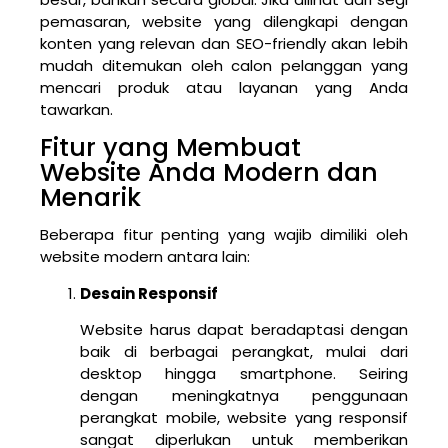
pemasaran, website yang dilengkapi dengan
konten yang relevan dan SEO-friendly akan lebih
mudah ditemukan oleh calon pelanggan yang
mencari produk atau layanan yang Anda
tawarkan.
Fitur yang Membuat
Website Anda Modern dan
Menarik
Beberapa fitur penting yang wajib dimiliki oleh
website modern antara lain:
Desain Responsif
Website harus dapat beradaptasi dengan
baik di berbagai perangkat, mulai dari
desktop hingga smartphone. Seiring
dengan meningkatnya penggunaan
perangkat mobile, website yang responsif
sangat diperlukan untuk memberikan