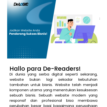
Hallo para De-Readers!
Di dunia yang serba digital seperti sekarang,
website bukan lagi sekadar kebutuhan
tambahan untuk bisnis. Website telah menjadi
komponen utama yang menentukan kesuksesan
sebuah bisnis. Sebuah website modern yang
responsif dan profesional bisa membawa
perubahan besar bagi bagaimana perusahaan