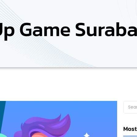
Up Game Surab
Most