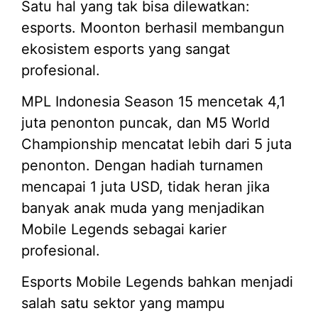
Satu hal yang tak bisa dilewatkan:
esports. Moonton berhasil membangun
ekosistem esports yang sangat
profesional.
MPL Indonesia Season 15 mencetak 4,1
juta penonton puncak, dan M5 World
Championship mencatat lebih dari 5 juta
penonton. Dengan hadiah turnamen
mencapai 1 juta USD, tidak heran jika
banyak anak muda yang menjadikan
Mobile Legends sebagai karier
profesional.
Esports Mobile Legends bahkan menjadi
salah satu sektor yang mampu