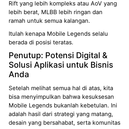
Rift yang lebih kompleks atau AoV yang
lebih berat, MLBB lebih ringan dan
ramah untuk semua kalangan.
Itulah kenapa Mobile Legends selalu
berada di posisi teratas.
Penutup: Potensi Digital &
Solusi Aplikasi untuk Bisnis
Anda
Setelah melihat semua hal di atas, kita
bisa menyimpulkan bahwa kesuksesan
Mobile Legends bukanlah kebetulan. Ini
adalah hasil dari strategi yang matang,
desain yang bersahabat, serta komunitas