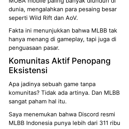
MOBA mobile paling banyak diunduh di
dunia, mengalahkan para pesaing besar
seperti Wild Rift dan AoV.
Fakta ini menunjukkan bahwa MLBB tak
hanya menang di gameplay, tapi juga di
penguasaan pasar.
Komunitas Aktif Penopang
Eksistensi
Apa jadinya sebuah game tanpa
komunitas? Tidak ada artinya. Dan MLBB
sangat paham hal itu.
Saya menemukan bahwa Discord resmi
MLBB Indonesia punya lebih dari 311 ribu