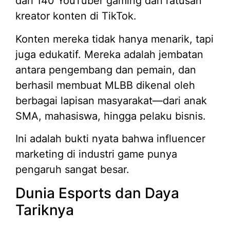
dari 140 YouTuber gaming dan ratusan
kreator konten di TikTok.
Konten mereka tidak hanya menarik, tapi
juga edukatif. Mereka adalah jembatan
antara pengembang dan pemain, dan
berhasil membuat MLBB dikenal oleh
berbagai lapisan masyarakat—dari anak
SMA, mahasiswa, hingga pelaku bisnis.
Ini adalah bukti nyata bahwa influencer
marketing di industri game punya
pengaruh sangat besar.
Dunia Esports dan Daya
Tariknya