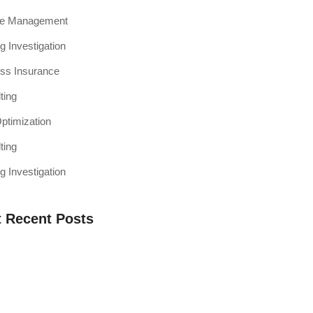
ce Management
g Investigation
ss Insurance
ting
timization
ting
g Investigation
 Recent Posts
a Web Testing Penting untuk Bisnis di
h Muaro