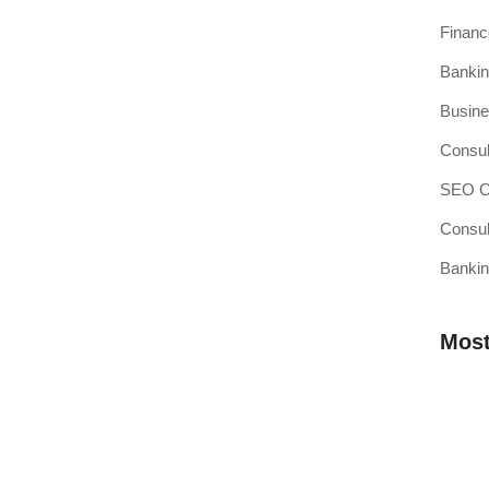
Finan
Bankin
si Kasir Anda Terintegrasi
Busine
ang baru adalah pencapaian besar, namun juga merupakan
Consul
SEO Op
Consul
Bankin
sir Pilihan Anda
ahkah Anda mendengar teori bahwa efisiensi operasional
Most
 Membutuhkan Aplikasi Kasir yang
Mengap
Wilaya