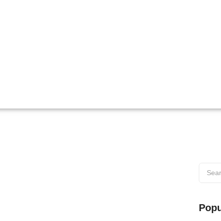
 di Wilayah Muaro
Popu
s di Wilayah Muaro Web testing adalah proses penting