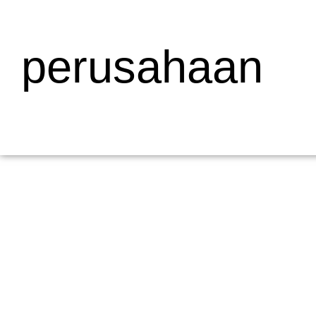
perusahaan
Mengapa Web Testing Penting untuk Bisnis
19/05/2026
/
Menjelaskan Apa Itu Web Testing dan Mengapa Penting bagi Bisni
dalam pengembangan...