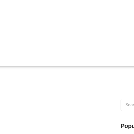
 di Wilayah Muaro
Popu
s di Wilayah Muaro Web testing adalah proses penting