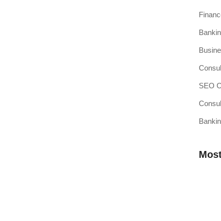
Finan
Bankin
si Kasir Anda Terintegrasi
Busine
ang baru adalah pencapaian besar, namun juga merupakan
Consul
SEO Op
Consul
Bankin
sir Pilihan Anda
ahkah Anda mendengar teori bahwa efisiensi operasional
Most
 Membutuhkan Aplikasi Kasir yang
Mengap
Wilaya