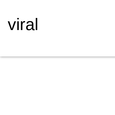
viral
Mengapa Web Testing Penting untuk Bisnis
19/05/2026
/
Menjelaskan Apa Itu Web Testing dan Mengapa Penting bagi Bisni
dalam pengembangan...