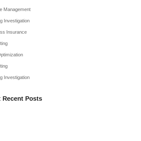
ce Management
g Investigation
ss Insurance
ting
timization
ting
g Investigation
 Recent Posts
a Web Testing Penting untuk Bisnis di
h Muaro