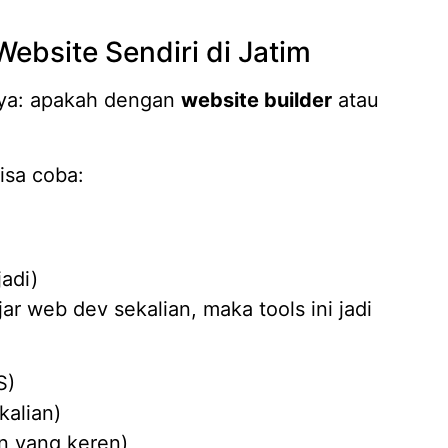
Jasa D
Website Sendiri di Jatim
04/02/
nya: apakah dengan
website builder
atau
isa coba:
adi)
jar web dev sekalian, maka tools ini jadi
S)
kalian)
an yang keren)