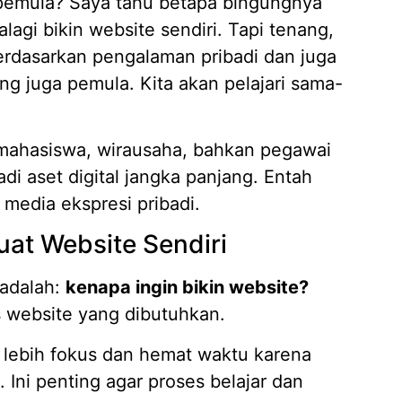
h pemula? Saya tahu betapa bingungnya
agi bikin website sendiri. Tapi tenang,
s berdasarkan pengalaman pribadi dan juga
Mengap
ng juga pemula. Kita akan pelajari sama-
Wilaya
19/05/
Strate
, mahasiswa, wirausaha, bahkan pegawai
Kasir A
adi aset digital jangka panjang. Entah
14/04/
r media ekspresi pribadi.
7 Fitur
Piliha
at Website Sendiri
14/04/
Apa it
 adalah:
kenapa ingin bikin website?
Membut
s website yang dibutuhkan.
09/04/
Pembua
i lebih fokus dan hemat waktu karena
Berbasi
 Ini penting agar proses belajar dan
04/02/